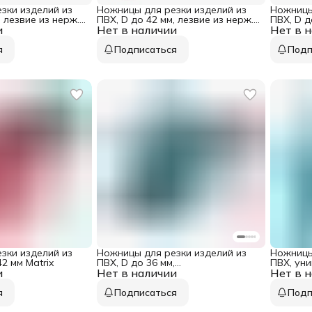
зки изделий из
Ножницы для резки изделий из
Ножницы
, лезвие из нерж.
ПВХ, D до 42 мм, лезвие из нерж.
ПВХ, D д
и
ч. Matrix
Нет в наличии
стали, автоматич. Matrix
Нет в 
опорная
покрытие
я
Подписаться
Подп
зки изделий из
Ножницы для резки изделий из
Ножницы
42 мм Matrix
ПВХ, D до 36 мм,
ПВХ, уни
и
Нет в наличии
двухкомпонентные рукоятки,
Нет в 
порошко
рабочий стол для плоских
Gross
изделий Gross
я
Подписаться
Подп