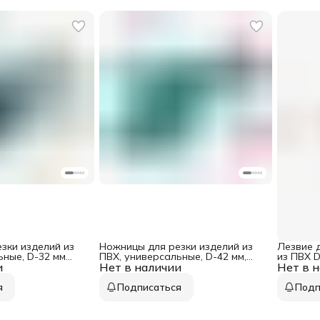
зки изделий из
Ножницы для резки изделий из
Лезвие 
ьные, D-32 мм
ПВХ, универсальные, D-42 мм,
из ПВХ D
и
Нет в наличии
автомат Gross
Нет в 
я
Подписаться
Подп