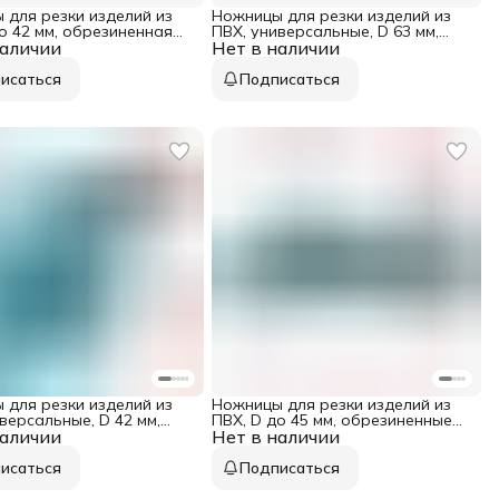
 для резки изделий из
Ножницы для резки изделий из
о 42 мм, обрезиненная
ПВХ, универсальные, D 63 мм,
наличии
 рукоятка, порошковое
Нет в наличии
порошковое покрытие рукояток
 рукояток Matrix
Matrix
исаться
Подписаться
 для резки изделий из
Ножницы для резки изделий из
версальные, D 42 мм,
ПВХ, D до 45 мм, обрезиненные
наличии
вое покрытие рукояток
Нет в наличии
рукоятки, рабочий стол для
плоских изделий Gross
исаться
Подписаться