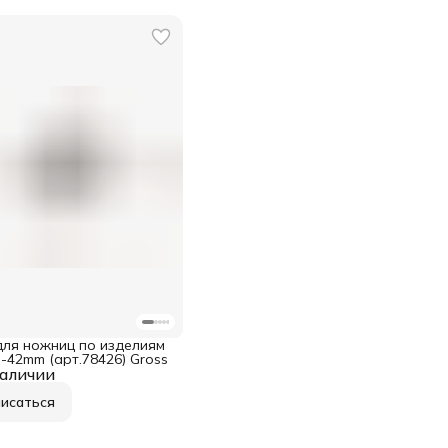
для ножниц по изделиям
-42mm (арт.78426) Gross
наличии
исаться