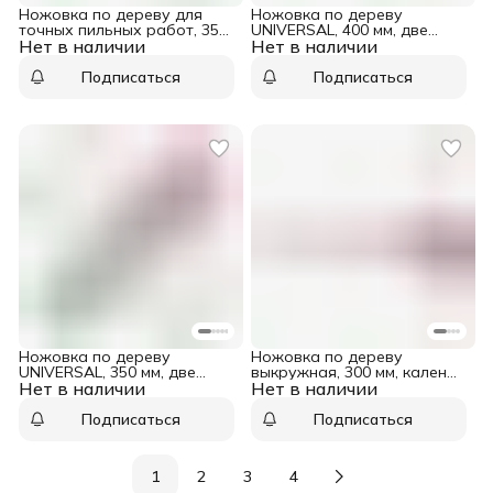
Ножовка по дереву для
Ножовка по дереву
точных пильных работ, 350
UNIVERSAL, 400 мм, две
Нет в наличии
мм, каленый зуб 3D, 14 TPI,
Нет в наличии
рабочие кромки 13-14 TPI и
трехкомпонентная
7-8 TPI, тефлоновое
рукоятка, Pro Matrix
покрытие Matrix
Подписаться
Подписаться
Ножовка по дереву
Ножовка по дереву
UNIVERSAL, 350 мм, две
выкружная, 300 мм, каленый
Нет в наличии
рабочие кромки 13-14 TPI и
Нет в наличии
зуб, двухкомпонентная
7-8 TPI, тефлоновое
рукоятка Matrix
покрытие Matrix
Подписаться
Подписаться
1
2
3
4