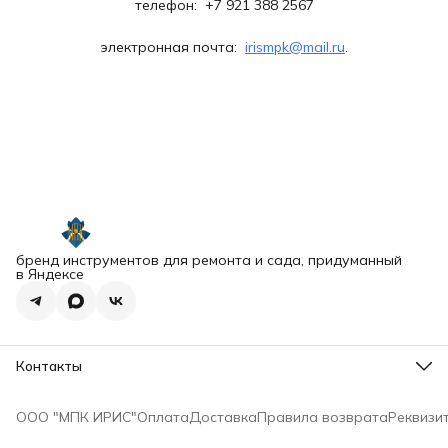
телефон: +7 921 388 2567
электронная почта:
irismpk@mail.ru
.
бренд инструментов для ремонта и сада, придуманный
в Яндексе
Контакты
Адрес
Санкт-Петербург, вн.тер. г. Муниципальный Округ
ООО "МПК ИРИС"
Оплата
Доставка
Правила возврата
Реквизи
Балканский, ул Будапештская, дом 97, корпус 2, литера А,
помещение 10-Н, офис 92
Телефон