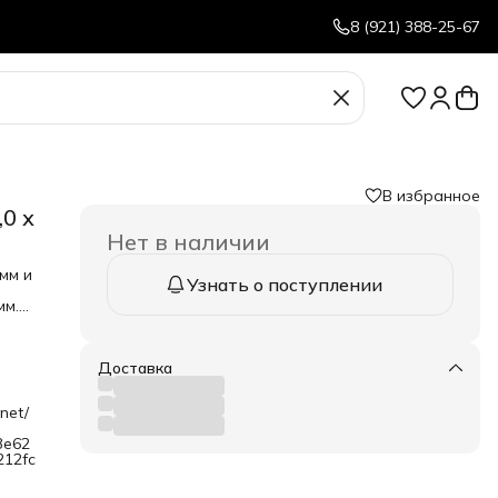
8 (921) 388-25-67
В избранное
0 х
Нет в наличии
мм и
Узнать о поступлении
мм.
.
и
ать
Доставка
net/
3e62
212fc
етка