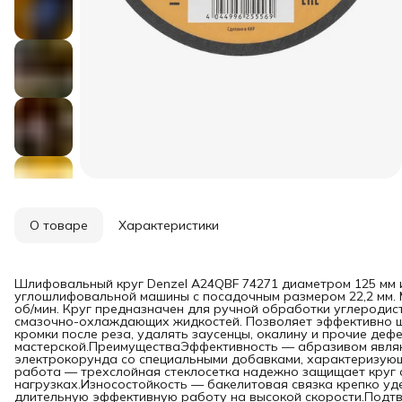
О товаре
Характеристики
Шлифовальный круг Denzel A24QBF 74271 диаметром 125 мм и
углошлифовальной машины с посадочным размером 22,2 мм. 
об/мин. Круг предназначен для ручной обработки углеродис
смазочно-охлаждающих жидкостей. Позволяет эффективно ш
кромки после реза, удалять заусенцы, окалину и прочие дефе
мастерской.ПреимуществаЭффективность — абразивом являю
электрокорунда со специальными добавками, характеризую
работа — трехслойная стеклосетка надежно защищает круг 
нагрузках.Износостойкость — бакелитовая связка крепко у
длительную эффективную работу на высокой скорости.Подт