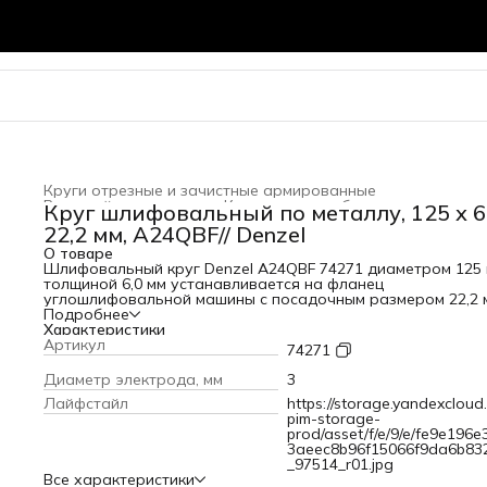
Круги отрезные и зачистные армированные
Режущий инструмент
›
Круги и диски абразивные
›
Круг шлифовальный по металлу, 125 х 6,
Главная
›
22,2 мм, A24QBF// Denzel
О товаре
Шлифовальный круг Denzel A24QBF 74271 диаметром 125 
толщиной 6,0 мм устанавливается на фланец
углошлифовальной машины с посадочным размером 22,2 
Максимальная частота вращения составляет 12500 об/мин
Подробнее
Круг предназначен для ручной обработки углеродистых 
Характеристики
нержавеющих сталей без использования смазочно-
Артикул
74271
охлаждающих жидкостей. Позволяет эффективно шлифов
поверхности, зачищать сварные швы и кромки после реза,
Диаметр электрода, мм
3
удалять заусенцы, окалину и прочие дефекты. Круг
Лайфстайл
https://storage.yandexcloud.
пригодится в слесарной
pim-storage-
мастерской.ПреимуществаЭффективность — абразивом
prod/asset/f/e/9/e/fe9e196e
являются крупные зерна белого и нормального
3aeec8b96f15066f9da6b83
электрокорунда со специальными добавками,
_97514_r01.jpg
характеризующиеся высокой режущей
Все характеристики
способностью.Безопасная работа — трехслойная стеклос