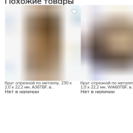
Похожие товары
Круг отрезной по металлу, 230 х
Круг отрезной по металлу
2,0 х 22,2 мм, A36TBF, в
1,0 х 22,2 мм, WA60TBF, в
Нет в наличии
метал.банке, 5 шт. Denzel
Нет в наличии
метал.банке, 10 шт. Denze