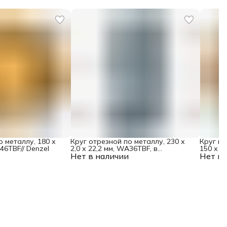
о металлу, 180 х
Круг отрезной по металлу, 230 х
Круг ш
A46TBF// Denzel
2,0 х 22,2 мм, WA36TBF, в
150 х 6,
Нет в наличии
метал.банке, 5 шт. Gross
Нет в 