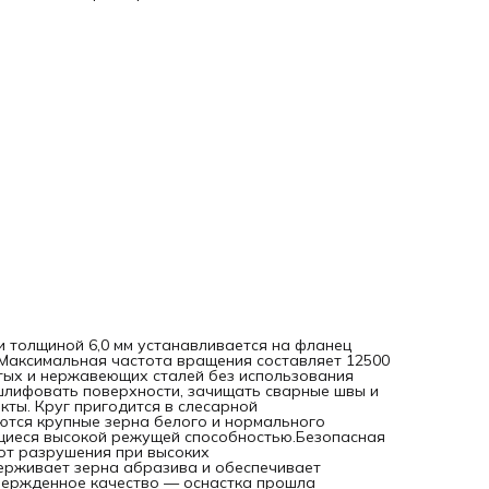
надежно защищает круг от разрушения при высоких
нагрузках.Износостойкость — бакелитовая связка крепко
удерживает зерна абразива и обеспечивает длительную
эффективную работу на высокой скорости.Подтвержденн
качество — оснастка прошла сертификацию MPA-Hannove
что гарантирует ее надежность и безопасность в
использовании.
 толщиной 6,0 мм устанавливается на фланец
Максимальная частота вращения составляет 12500
тых и нержавеющих сталей без использования
лифовать поверхности, зачищать сварные швы и
кты. Круг пригодится в слесарной
тся крупные зерна белого и нормального
щиеся высокой режущей способностью.Безопасная
от разрушения при высоких
держивает зерна абразива и обеспечивает
вержденное качество — оснастка прошла