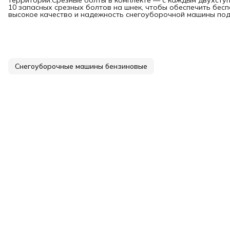
территории.Срезные болты в комплекте — с каждым двухсту
10 запасных срезных болтов на шнек, чтобы обеспечить бес
высокое качество и надежность снегоуборочной машины по
Снегоуборочные машины бензиновые