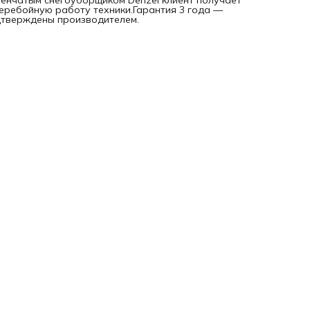
пенчатым снегоуборщиком Denzel клиент получает
перебойную работу техники.Гарантия 3 года —
дтверждены производителем.