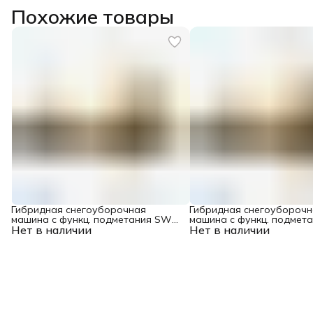
Похожие товары
Гибридная снегоуборочная
Гибридная снегоуборочн
машина с функц. подметания SWB-
машина с функц. подмет
Нет в наличии
800, 212 сс, руч. старт, 2 насадки
Нет в наличии
600, 212 сс, руч. старт, 2
Denzel
Denzel