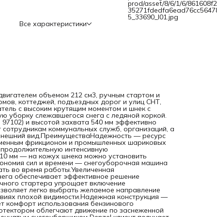
prod/asset/8/6/1/6/861608f
подшипников привода колес и шнека, редуктор рассчитан
35271fdedfa6ead76cc5647
продолжительную интенсивную эксплуатацию.Возможнос
5_33690_l01.jpg
увеличения ширины захвата до 710 мм — на кожух шнека
Все характеристики
можно установить подрезатели Denzel 97102 (не входят в
комплект поставки).Экономия сил и времени —
снегоуборочная машина оснащена приводом на колеса, а
значит, ее не придется толкать во время работы.Увеличе
производительность — двухступенчатая система удален
снега обеспечивает эффективное решение поставленных
задач.Удобный запуск — широкая рукоятка ручного стар
упрощает включение двигателя.Комфортная работа — р
поворота желоба позволяет легко выбрать желаемое
направление выброса снега, а яркая LED-фара позволяет
работать в условиях плохой видимости.Надежная
двигателем объемом 212 cм3, ручным стартом и
конструкция — высокая стальная панель придает жестко
мов, коттеджей, подъездных дорог и улиц СНТ,
раме и повышает комфорт использования бензинового
тель с высоким крутящим моментом и шнек с
снегоуборщика.Высокая проходимость — колеса с зимним
 уборку слежавшегося снега с ледяной коркой.
протектором облегчают движение по заснеженной
 97102) и высотой захвата 540 мм эффективно
территории.Срезные болты в комплекте — с каждым
т сотрудникам коммунальных служб, организаций, а
двухступенчатым снегоуборщиком Denzel клиент получает
 внешний вид.ПреимуществаНадежность — ресурс
запасных срезных болтов на шнек, чтобы обеспечить
 сменным фрикционом и промышленных шариковых
бесперебойную работу техники.Гарантия 3 года — высок
а продолжительную интенсивную
качество и надежность снегоуборочной машины
10 мм — на кожух шнека можно установить
подтверждены производителем.
Экономия сил и времени — снегоуборочная машина
кать во время работы.Увеличенная
нега обеспечивает эффективное решение
чного стартера упрощает включение
зволяет легко выбрать желаемое направление
овиях плохой видимости.Надежная конструкция —
ет комфорт использования бензинового
ротектором облегчают движение по заснеженной