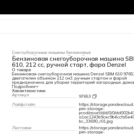
Снегоуборочные машины бензиновые
Силовое оборудование
›
Снегоуборочные машины
›
Бензиновая снегоуборочная машина S
Главная
›
610, 212 cc, ручной старт, фара Denzel
О товаре
Бензиновая снегоуборочная машина Denzel SBM 610 9765
двигателем объемом 212 cм3, ручным стартом и фарой
предназначена для уборки территорий загородных домо
коттеджей, подъездных дорог и улиц СНТ, парковок и
Подробнее
городских дворовых территорий.Ресурсный двигатель с
Характеристики
высоким крутящим моментом и шнек с агрессивным профи
Артикул
97653
ледорубов обеспечивают эффективную уборку слежавше
снега с ледяной коркой. Ковш шириной захвата 710 мм (с
Лайфстайл
https://storage.yandexcloud.
учетом подрезателей Denzel 97102) и высотой захвата 54
pim-storage-
эффективно справляется с большими сугробами. Denzel 
prod/asset/d/d/0/0/dd002b4
610 подойдет сотрудникам коммунальных служб, организ
a1ac1243b9cec9b4ccfa5e4
а также людям, ценящим комфорт, функционал и эстетиче
bc_33690_r01.jpg
внешний вид.ПреимуществаНадежность — ресурс
Листовки
https://storage.yandexcloud.
снегоуборщика увеличен за счет усиленной трансмиссии 
pim-storage-
сменным фрикционом и промышленных шариковых