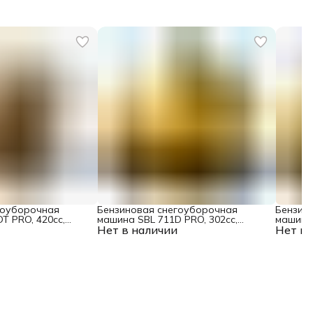
гоуборочная
Бензиновая снегоуборочная
Бензин
T PRO, 420cc,
машина SBL 711D PRO, 302cc,
машина 
рт, блок. дифф.
Нет в наличии
эл.старт, фара, обогрев, блок.
Нет в 
электро
дифф. Denzel
Denzel