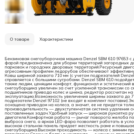
О товаре
Характеристики
Бензиновая снегоуборочная машина Denzel SBM 610 97653 с 
фарой предназначена для уборки территорий загородных до
парковок и городских дворовых территорий.Ресурсный двига
агрессивным профилем ледорубов обеспечивают эффективную
Ковш шириной захвата 710 мм (с учетом подрезателей Denzel
справляется с большими сугробами. Denzel SBM 610 подойде
также людям, ценящим комфорт, функционал и эстетический
снегоуборщика увеличен за счет усиленной трансмиссии со
подшипников привода колес и шнека, редуктор рассчитан н
эксплуатацию.Возможность увеличения ширины захвата до 7
подрезатели Denzel 97102 (не входят в комплект поставки).
оснащена приводом на колеса, а значит, ее не придется тол
производительность — двухступенчатая система удаления с
поставленных задач.Удобный запуск — широкая рукоятка ру
двигателя.Комфортная работа — рычаг поворота желоба по
выброса снега, а яркая LED-фара позволяет работать в усл
высокая стальная панель придает жесткость раме и повыша
снегоуборщика.Высокая проходимость — колеса с зимним п