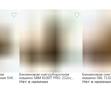
ая
Бензиновая снегоуборочная
Бензиновая сне
ания SWB-
машина SBM 610DT PRO, 212cc,
машина SBL 711D
 насадки
Нет в наличии
гусеницы, эл.старт, блок. дифф.
Нет в наличии
гусеницы, эл.ста
Denzel
Denzel