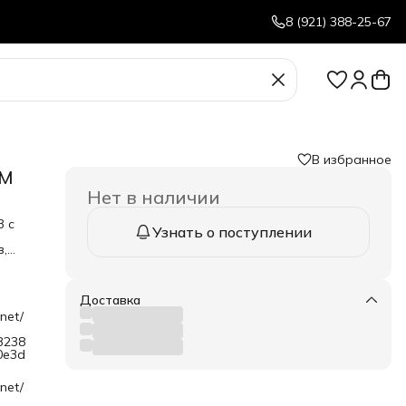
8 (921) 388-25-67
В избранное
BM
Нет в наличии
3 с
Узнать о поступлении
в,
лем
гося
Доставка
net/
0 мм
SBM
3238
аций,
0e3d
ский
net/
со