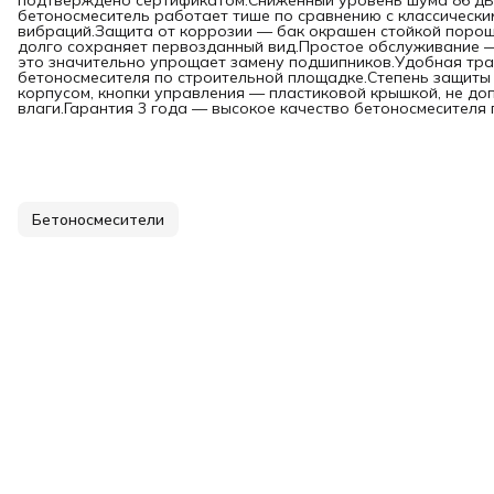
подтверждено сертификатом.Сниженный уровень шума 86 дБ
бетоносмеситель работает тише по сравнению с классически
вибраций.Защита от коррозии — бак окрашен стойкой порошк
долго сохраняет первозданный вид.Простое обслуживание —
это значительно упрощает замену подшипников.Удобная тр
бетоносмесителя по строительной площадке.Степень защиты 
корпусом, кнопки управления — пластиковой крышкой, не д
влаги.Гарантия 3 года — высокое качество бетоносмесителя
Бетоносмесители