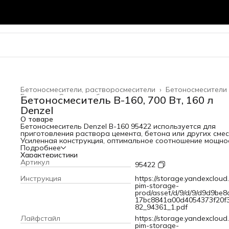
Бетоносмесители, растворосмесители
›
Бетоносмесители
Главная
›
Силовое оборудование
›
Бетоносмеситель B-160, 700 Вт, 160 л
Denzel
О товаре
Бетоносмеситель Denzel B-160 95422 используется для
приготовления раствора цемента, бетона или других смес
Усиленная конструкция, оптимальное соотношение мощно
двигателя 700 Вт и объема бака 160 л позволяют
Подробнее
использовать устройство в режиме высокой нагрузки.
Характеристики
Бетоносмеситель пригодится при проведении ремонтных
Артикул
95422
работ и частном строительстве. Барабан объемом 160 л
обеспечивает получение до 80 л готовой смеси (±10
Инструкция
https://storage.yandexcloud.
%).ПреимуществаЗащита от перегрева — если неопытный
pim-storage-
пользователь перегрузит барабан, датчик термозащиты
prod/asset/d/9/d/9/d9d9be8
незамедлительно отключит питание, это позволит
17bc8841a00d4054373f20f
предотвратить повреждение обмотки
82_94361_1.pdf
двигателя.Долговечность — барабан выполнен из сталь
Лайфстайл
https://storage.yandexcloud.
листов увеличенной толщины (верх 1,5 мм / низ 2 мм) и по
pim-storage-
порошковой краской для защиты от коррозии.Высокая