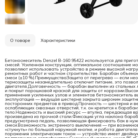
О товаре
Характеристики
Бетоносмеситель Denzel B-160 95422 используется для приго
смесей. Усиленная конструкция, оптимальное соотношение мо
позволяют использовать устройство в режиме высокой нагру
ремонтных работ и частном строительстве. Барабан объемом
смеси (±10 %).ПреимуществаЗащита от перегрева — если не
термозащиты незамедлительно отключит питание, это позво
двигателя.Долговечность — барабан выполнен из стальных ли
и покрыт порошковой краской для защиты от коррозии.Высок
применения усиленных узлов и элементов бетоносмеситель 
эксплуатация — ведущая шестерня закрыта широким защит
посторонних предметов в привод.Прочность — шестерня и вен
ослабляющих сквозных отверстий, т.к. он крепится к бараба
тело.Надежность и высокий ресурс — втулка, передающая в
произведена из прочной стали.Фиксация угла наклона бара
предусмотрена педаль, позволяющая фиксировать бак в нуж
смеси.Возможность экстренного выключения — при возникно
«стукнуть» по большой наружной кнопке, и работа двигателя 
поражения электрическим током — устройство имеет двойну