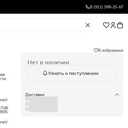
8 (921) 388-25-67
В избранное
Нет в наличии
Узнать о поступлении
ей.
сти
Доставка
net/
c7d6
3835
ных
net/
крыт