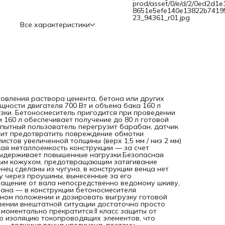
prod/asset/0/e/d/2/0ed2d1e
металлоемкость конструкции — за счет применения усиле
8651e5efe140e13822b7419
узлов и элементов бетоносмеситель выдерживает
23_94361_r01.jpg
повышенные нагрузки.Безопасная эксплуатация — ведущ
Все характеристики
шестерня закрыта широким защитным кожухом,
предотвращающим затягивание посторонних предметов 
привод.Прочность — шестерня и венец сделаны из чугуна,
конструкции венца нет ослабляющих сквозных отверстий, т
он крепится к барабану через проушины, вынесенные за 
тело.Надежность и высокий ресурс — втулка, передающа
вращение от вала непосредственно ведомому шкиву,
произведена из прочной стали.Фиксация угла наклона
барабана — в конструкции бетоносмесителя предусмотр
педаль, позволяющая фиксировать бак в нужном положен
дозировать выгрузку готовой смеси.Возможность экстре
товления раствора цемента, бетона или других
выключения — при возникновении внештатной ситуации
щности двигателя 700 Вт и объема бака 160 л
достаточно просто «стукнуть» по большой наружной кнопк
зки. Бетоносмеситель пригодится при проведении
работа двигателя моментально прекратится.II класс защи
 160 л обеспечивает получение до 80 л готовой
от поражения электрическим током — устройство имеет
опытный пользователь перегрузит барабан, датчик
двойную изоляцию токопроводящих элементов, что
лит предотвратить повреждение обмотки
подтверждено сертификатом.Сниженный уровень шума 86
стов увеличенной толщины (верх 1,5 мм / низ 2 мм)
— толщина венца увеличена, поэтому бетоносмеситель
ая металлоемкость конструкции — за счет
работает тише по сравнению с классическими моделями,
выдерживает повышенные нагрузки.Безопасная
также уменьшается уровень вибраций.Защита от корроз
ным кожухом, предотвращающим затягивание
бак окрашен стойкой порошковой краской, она не стирае
ец сделаны из чугуна, в конструкции венца нет
со временем и долго сохраняет первозданный вид.Прост
ну через проушины, вынесенные за его
обслуживание — узел крепления оси барабана легко
ращение от вала непосредственно ведомому шкиву,
разбирается, это значительно упрощает замену
бана — в конструкции бетоносмесителя
подшипников.Удобная транспортировка — колеса упрощ
ном положении и дозировать выгрузку готовой
перемещение бетоносмесителя по строительной
вении внештатной ситуации достаточно просто
площадке.Степень защиты внутренних узлов IP44 — двига
моментально прекратится.II класс защиты от
закрыт корпусом, кнопки управления — пластиковой крыш
ю изоляцию токопроводящих элементов, что
не допускающей попадания строительной пыли и