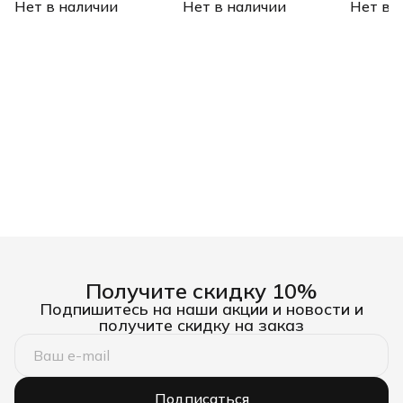
Нет в наличии
шлица, сталь S2, 10 шт., Е
Нет в наличии
шлица, сталь S2, 10 шт., Е
Нет в 
шлица, с
6,3 Denzel
6,3 Denzel
6,3 Denz
Получите скидку 10%
Подпишитесь на наши акции и новости и
получите скидку на заказ
Подписаться