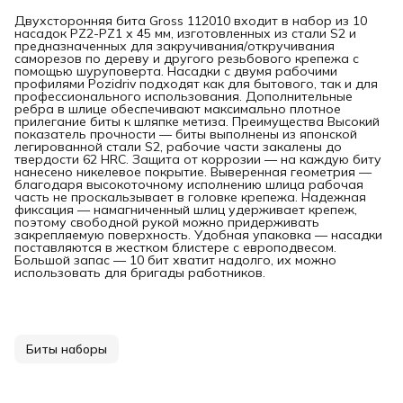
Двухсторонняя бита Gross 112010 входит в набор из 10
насадок PZ2-PZ1 х 45 мм, изготовленных из стали S2 и
предназначенных для закручивания/откручивания
саморезов по дереву и другого резьбового крепежа с
помощью шуруповерта. Насадки с двумя рабочими
профилями Pozidriv подходят как для бытового, так и для
профессионального использования. Дополнительные
ребра в шлице обеспечивают максимально плотное
прилегание биты к шляпке метиза. Преимущества Высокий
показатель прочности — биты выполнены из японской
легированной стали S2, рабочие части закалены до
твердости 62 HRC. Защита от коррозии — на каждую биту
нанесено никелевое покрытие. Выверенная геометрия —
благодаря высокоточному исполнению шлица рабочая
часть не проскальзывает в головке крепежа. Надежная
фиксация — намагниченный шлиц удерживает крепеж,
поэтому свободной рукой можно придерживать
закрепляемую поверхность. Удобная упаковка — насадки
поставляются в жестком блистере с европодвесом.
Большой запас — 10 бит хватит надолго, их можно
использовать для бригады работников.
Биты наборы