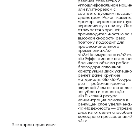
резания совместно с
намагниченный шлиц удерживает крепеж, поэтому свобо
углошлифовальной маши
рукой можно придерживать закрепляемую поверхность.2
или плиткорезом с
штук в наборе — бит хватит на целую бригаду.Удобное
соответствующим посадо
хранение и транспортировка — насадки поставляются в
диаметром. Режет камень,
пластиковом кейсе.
мрамор, керамогранитную
керамическую плитку. Дис
отличается хорошей
производительностью за 
высокой скорости реза,
поэтому подходит для
профессионального
применения.</p>
<h2>Преимущества</h2><
<li>Эффективное выполне
большого объема работ 
благодаря сплошной
конструкции диск успешно
режет даже хрупкие
материалы.</li><li>Аккур
рез — рабочая кромка
шириной 7 мм не оставляе
зазубрин и сколов.</li>
<li>Высокий ресурс —
концентрация алмазов в
режущем слое увеличена.<
<li>Надежность — отрезн
диск изготовлен способом
холодного прессования.</
</ul>
Все характеристики