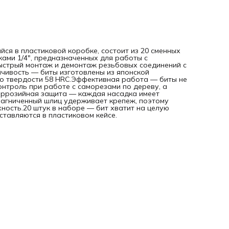
ся в пластиковой коробке, состоит из 20 сменных
ками 1/4", предназначенных для работы с
ыстрый монтаж и демонтаж резьбовых соединений с
чивость — биты изготовлены из японской
до твердости 58 HRC.Эффективная работа — биты не
онтроль при работе с саморезами по дереву, а
оррозийная защита — каждая насадка имеет
агниченный шлиц удерживает крепеж, поэтому
ость.20 штук в наборе — бит хватит на целую
тавляются в пластиковом кейсе.