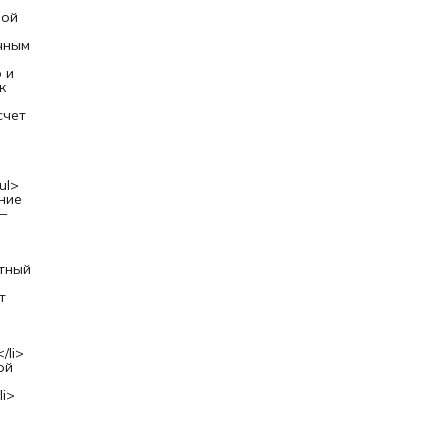
дной
ной
0
чным
 и
к
счет
ul>
ние
—
атный
т
/li>
ой
li>