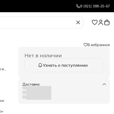
8 (921) 388-25-67
В избранное
Нет в наличии
Узнать о поступлении
 и
т
Доставка
ой до
ет
ск
ет
о»