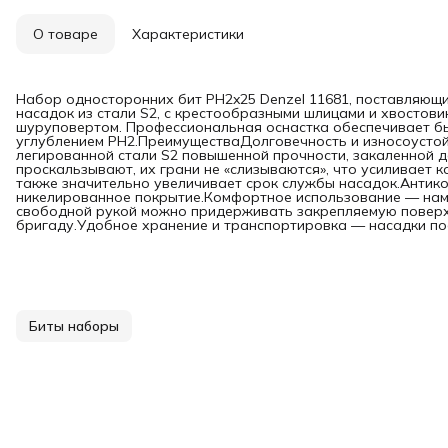
О товаре
Характеристики
Набор односторонних бит PH2x25 Denzel 11681, поставляющий
насадок из стали S2, с крестообразными шлицами и хвостови
шуруповертом. Профессиональная оснастка обеспечивает б
углублением PH2.ПреимуществаДолговечность и износоустой
легированной стали S2 повышенной прочности, закаленной 
проскальзывают, их грани не «слизываются», что усиливает к
также значительно увеличивает срок службы насадок.Антик
никелированное покрытие.Комфортное использование — нам
свободной рукой можно придерживать закрепляемую поверхн
бригаду.Удобное хранение и транспортировка — насадки пос
Биты наборы