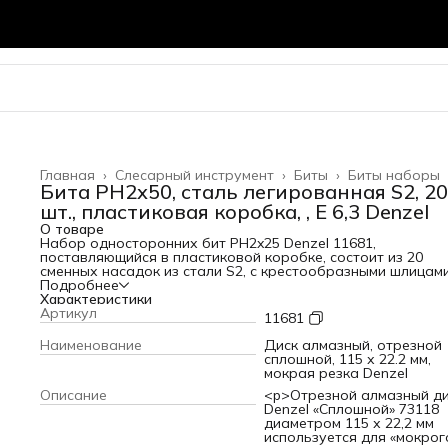
Главная
›
Слесарный инструмент
›
Биты
›
Биты наборы
Бита PH2х50, сталь легированная S2, 20
шт., пластиковая коробка, , Е 6,3 Denzel
О товаре
Набор односторонних бит PH2x25 Denzel 11681,
поставляющийся в пластиковой коробке, состоит из 20
сменных насадок из стали S2, с крестообразными шлицами
хвостовиками 1/4", предназначенных для работы с
Подробнее
шуруповертом. Профессиональная оснастка обеспечивае
Характеристики
быстрый монтаж и демонтаж резьбовых соединений с
Артикул
11681
углублением PH2.ПреимуществаДолговечность и
износоустойчивость — биты изготовлены из японской
Наименование
Диск алмазный, отрезной
легированной стали S2 повышенной прочности, закаленн
сплошной, 115 х 22.2 мм,
твердости 58 HRC.Эффективная работа — биты не
мокрая резка Denzel
проскальзывают, их грани не «слизываются», что усилива
Описание
<p>Отрезной алмазный ди
контроль при работе с саморезами по дереву, а также
Denzel «Сплошной» 73118
значительно увеличивает срок службы
диаметром 115 х 22,2 мм
насадок.Антикоррозийная защита — каждая насадка име
используется для «мокрог
никелированное покрытие.Комфортное использование —