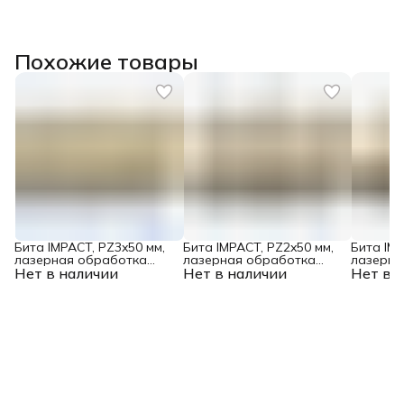
Похожие товары
Бита IMPACT, PZ3x50 мм,
Бита IMPACT, PZ2x50 мм,
Бита IMP
лазерная обработка
лазерная обработка
лазерна
Нет в наличии
шлица, сталь S2, 10 шт., Е
Нет в наличии
шлица, сталь S2, 10 шт., Е
Нет в 
шлица, с
6,3 Denzel
6,3 Denzel
6,3 Denz