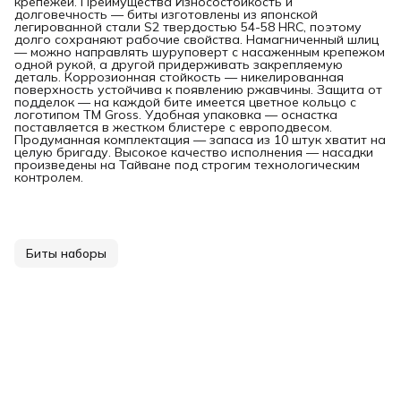
крепежей. Преимущества Износостойкость и
долговечность — биты изготовлены из японской
легированной стали S2 твердостью 54-58 HRC, поэтому
долго сохраняют рабочие свойства. Намагниченный шлиц
— можно направлять шуруповерт с насаженным крепежом
одной рукой, а другой придерживать закрепляемую
деталь. Коррозионная стойкость — никелированная
поверхность устойчива к появлению ржавчины. Защита от
подделок — на каждой бите имеется цветное кольцо с
логотипом ТМ Gross. Удобная упаковка — оснастка
поставляется в жестком блистере с европодвесом.
Продуманная комплектация — запаса из 10 штук хватит на
целую бригаду. Высокое качество исполнения — насадки
произведены на Тайване под строгим технологическим
контролем.
Биты наборы