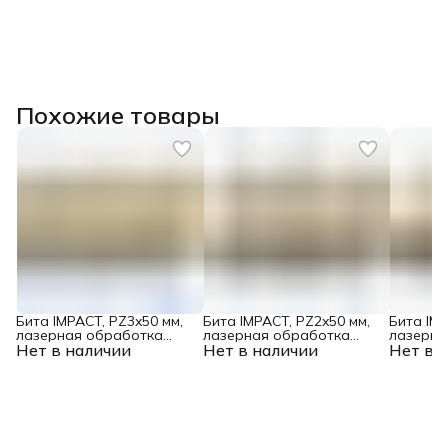
Похожие товары
Бита IMPACT, PZ3x50 мм,
Бита IMPACT, PZ2x50 мм,
Бита IMP
лазерная обработка
лазерная обработка
лазерна
Нет в наличии
шлица, сталь S2, 10 шт., Е
Нет в наличии
шлица, сталь S2, 10 шт., Е
Нет в 
шлица, с
6,3 Denzel
6,3 Denzel
6,3 Denz