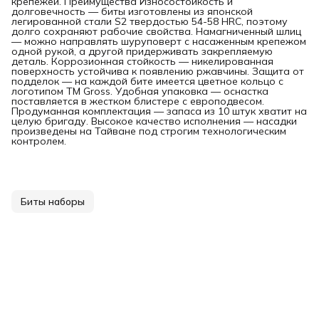
крепежей. Преимущества Износостойкость и
долговечность — биты изготовлены из японской
легированной стали S2 твердостью 54-58 HRC, поэтому
долго сохраняют рабочие свойства. Намагниченный шлиц
— можно направлять шуруповерт с насаженным крепежом
одной рукой, а другой придерживать закрепляемую
деталь. Коррозионная стойкость — никелированная
поверхность устойчива к появлению ржавчины. Защита от
подделок — на каждой бите имеется цветное кольцо с
логотипом ТМ Gross. Удобная упаковка — оснастка
поставляется в жестком блистере с европодвесом.
Продуманная комплектация — запаса из 10 штук хватит на
целую бригаду. Высокое качество исполнения — насадки
произведены на Тайване под строгим технологическим
контролем.
Биты наборы