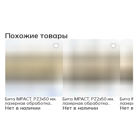
Похожие товары
Бита IMPACT, PZ3x50 мм,
Бита IMPACT, PZ2x50 мм,
Бита IMP
лазерная обработка
лазерная обработка
лазерна
Нет в наличии
шлица, сталь S2, 10 шт., Е
Нет в наличии
шлица, сталь S2, 10 шт., Е
Нет в 
шлица, с
6,3 Denzel
6,3 Denzel
6,3 Denz