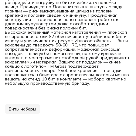
распределить нагрузку по бите и избежать поломки
шлица. Преимущества Дополнительные выступы между
гранями — риск выскальзывания шлица из головки
крепежа и поломки сведен к минимуму. Продуманная
конструкция — торсионная зона позволяет работать
ударным шуруповертом даже с особо твердыми
поверхностями без риска поломки бит.
Высококачественный материал изготовления — японская
легированная сталь S2 обеспечивает устойчивость бит к
износу и увеличивает их ресурс. Износостойкость — биты
закалены до твердости 58-60 HRC, что повышает
сопротивляемость к деформации. Надежная фиксация
насадок — шлицы бит намагничены, поэтому крепеж не
выпадет, а мастер сможет свободной рукой придерживать
закрепляемый материал. Защита от подделок — синее
кольцо с логотипом ТМ Gross подтверждает
оригинальность товара. Удобное хранение — насадки
поставляются в блистере с европодвесом, который можно
вешать на стенд. 10 бит в комплекте — набора хватит на
небольшую производственную бригаду.
Биты наборы