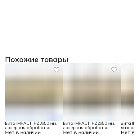
Похожие товары
Бита IMPACT, PZ3x50 мм,
Бита IMPACT, PZ2x50 мм,
Бита IMP
лазерная обработка
лазерная обработка
лазерна
Нет в наличии
шлица, сталь S2, 10 шт., Е
Нет в наличии
шлица, сталь S2, 10 шт., Е
Нет в 
шлица, с
6,3 Denzel
6,3 Denzel
6,3 Denz