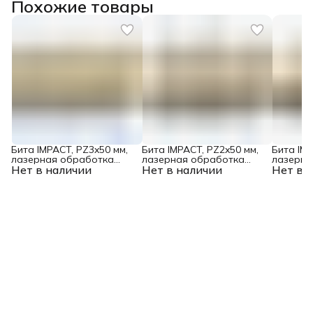
Похожие товары
Бита IMPACT, PZ3x50 мм,
Бита IMPACT, PZ2x50 мм,
Бита IMP
лазерная обработка
лазерная обработка
лазерна
Нет в наличии
шлица, сталь S2, 10 шт., Е
Нет в наличии
шлица, сталь S2, 10 шт., Е
Нет в 
шлица, с
6,3 Denzel
6,3 Denzel
6,3 Denz