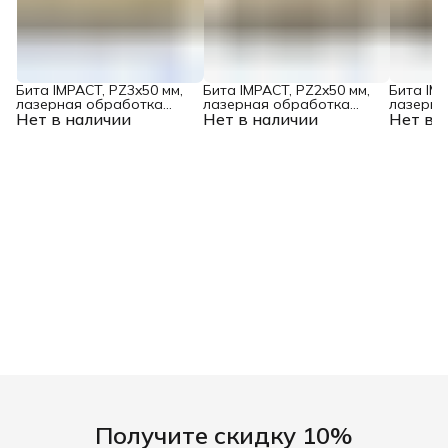
Бита IMPACT, PZ3x50 мм,
Бита IMPACT, PZ2x50 мм,
Бита IMP
лазерная обработка
лазерная обработка
лазерна
Нет в наличии
шлица, сталь S2, 10 шт., Е
Нет в наличии
шлица, сталь S2, 10 шт., Е
Нет в 
шлица, с
6,3 Denzel
6,3 Denzel
6,3 Denz
Получите скидку 10%