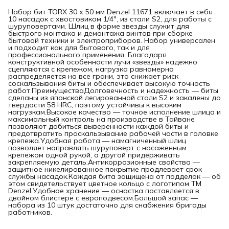
Набор бит TORX 30 х 50 мм Denzel 11671 включает в себя
10 насадок с хвостовиком 1/4", из стали S2, для работы с
шуруповертами. Шлиц в форме звезды служит для
быстрого монтажа и демонтажа винтов при сборке
бытовой техники и электроприборов. Набор универсален
и подходит как для бытового, так и для
профессионального применения. Благодаря
конструктивной особенности лучи «звезды» надежно
сцепляются с крепежом, нагрузка равномерно
распределяется на все грани, это снижает риск
соскальзывания биты и обеспечивает высокую точность
работ.ПреимуществаДолговечность и надежность — биты
сделаны из японской легированной стали S2 и закалены до
твердости 58 HRC, поэтому устойчивы к высоким
нагрузкам.Высокое качество — точное исполнение шлица и
максимальный контроль на производстве в Тайване
позволяют добиться выверенности каждой биты и
предотвратить проскальзывание рабочей части в головке
крепежа.Удобная работа — намагниченный шлиц
позволяет направлять шуруповерт с насаженным
крепежом одной рукой, а другой придерживать
закрепляемую деталь.Антикоррозионные свойства —
защитное никелированное покрытие продлевает срок
службы насадок.Каждая бита защищена от подделок — об
этом свидетельствует цветное кольцо с логотипом ТМ
Denzel.Удобное хранение — оснастка поставляется в
двойном блистере с европодвесом.Большой запас —
набора из 10 штук достаточно для снабжения бригады
работников.