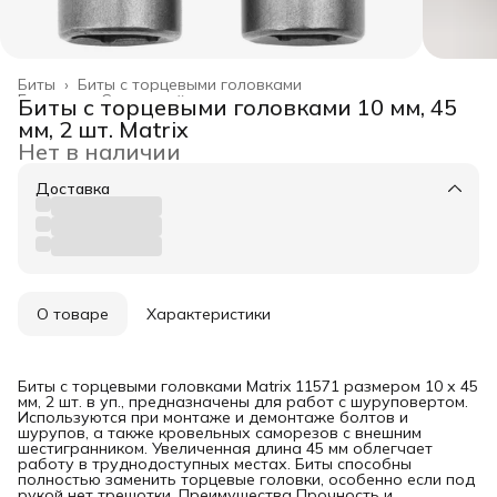
Биты
›
Биты с торцевыми головками
Главная
›
Слесарный инструмент
›
Биты с торцевыми головками 10 мм, 45
мм, 2 шт. Matrix
Нет в наличии
Доставка
О товаре
Характеристики
Биты с торцевыми головками Matrix 11571 размером 10 х 45
мм, 2 шт. в уп., предназначены для работ с шуруповертом.
Используются при монтаже и демонтаже болтов и
шурупов, а также кровельных саморезов с внешним
шестигранником. Увеличенная длина 45 мм облегчает
работу в труднодоступных местах. Биты способны
полностью заменить торцевые головки, особенно если под
рукой нет трещотки. Преимущества Прочность и