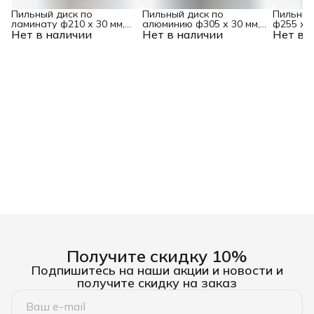
Пильный диск по
Пильный диск по
Пильный
ламинату ф210 х 30 мм,
алюминию ф305 х 30 мм,
ф255 х 3
Нет в наличии
64 зубьев Denzel
Нет в наличии
100 зубьев Denzel
Нет в 
Denzel
Получите скидку 10%
Подпишитесь на наши акции и новости и
получите скидку на заказ