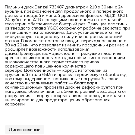
Пильный диск Denzel 733487 диаметром 210 x 30 мм, с 24
зубьями, предназначен для продольного и поперечного
распила твердой и мягкой древесины, фанеры, МДФ, ДСП.
24 зуба типа ATB с режущими пластинами оптимальной
геометрии обеспечивают быстрый рез. Режущие пластины
из твердого сплава YG6X сохраняют рабочие свойства при
интенсивном использовании. Диск устанавливается на
циркулярную, торцовочную пилу или на распиловочный
станок. В комплект поставки входит переходное кольцо с
30 на 20 мм, что позволяет изменить посадочный размер и
расширяет возможности использования
диска.ПреимуществаНадежность — режущие пластины
крепко зафиксированы методом пайки с использованием
высококачественного термостойкого припоя,
содержащего повышенное количество
серебра.Долговечность — корпус изготовлен из
пружинной стали 65Mn и прошел термическую обработку,
поэтому выдерживает повышенные нагрузки.Высокое
качество выполняемых работ — благодаря
компенсационным прорезям диск не деформируется при
нагрузках, обеспечивая стабильно ровный рез.Защита от
разрушения — корпус покрыт лаком, переходное кольцо
никелировано для предотвращения образования
коррозии.
Диски пильные