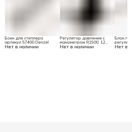
Боек для степлера
Регулятор давления с
Блок по
артикул 57400 Denzel
манометром R1500, 12
регулят
Нет в наличии
Нет в наличии
бар, 1/4" Denzel
Нет в 
лубрика
бар, 150
Denzel