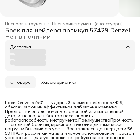
Пневмоинструмент
›
Пневмоинструмент (аксессуары)
Главная
›
Автомобильный инструмент
›
Боек для нейлера артикул 57429 Denzel
Нет в наличии
Доставка
О товаре
Характеристики
Боек Denzel 57501 — ударный элемент нейлера 57429,
обеспечивающий эффективное забивание крепежа.
Предназначен для замены сломанной или изношенной
детали, позволяет быстро восстановить
работоспособность инструмента.ПреимуществаПрочность
— стальной боек выдерживает высокие динамические
нагрузки.Высокий ресурс — боек закален до твердости 56-
59 HRC и рассчитан на длительное использование.Простая
установка — для установки не требуются специальные