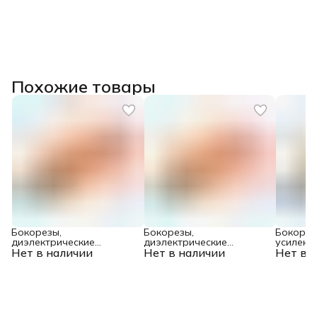
Похожие товары
Бокорезы,
Бокорезы,
Бокорез
диэлектрические
диэлектрические
усиленн
Нет в наличии
рукоятки, до 1000 В,
Нет в наличии
рукоятки, до 1000 В,
Нет в 
трехком
трехкомпонентные
трехкомпонентные
рукоятк
рукоятки, 180 мм Denzel
рукоятки, 160 мм Denzel