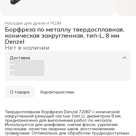
Насадки для дрели и УШМ
Приспособления для шлифования
›
Борфреза по металлу твердосплавная,
Главная
›
Режущий инструмент
›
коническая закругленная, тип-L, 8 мм
Denzel
Нет в наличии
Доставка
О товаре
Характеристики
Твердосплавная борфреза Denzel 72067 с конической
закругленной режущей частью (тип L), диаметром 8 мм,
предназначена для выполнения работ по металлу.
Используется для шлифовки, снятия фасок, удаления
заусенцев, зачистки сварных швов. восстановления
гравировки. Оптимальна для обработки труднодоступных