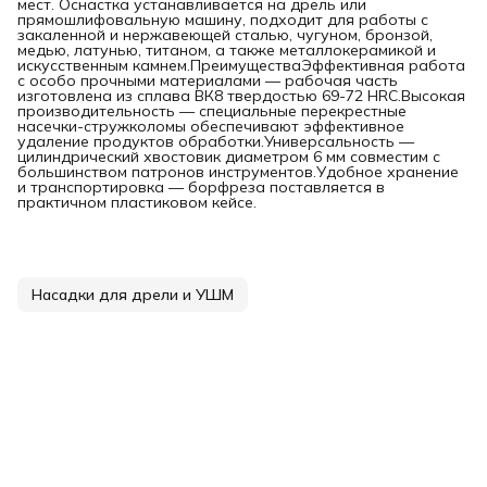
мест. Оснастка устанавливается на дрель или
прямошлифовальную машину, подходит для работы с
закаленной и нержавеющей сталью, чугуном, бронзой,
медью, латунью, титаном, а также металлокерамикой и
искусственным камнем.ПреимуществаЭффективная работа
с особо прочными материалами — рабочая часть
изготовлена из сплава ВК8 твердостью 69-72 HRC.Высокая
производительность — специальные перекрестные
насечки-стружколомы обеспечивают эффективное
удаление продуктов обработки.Универсальность —
цилиндрический хвостовик диаметром 6 мм совместим с
большинством патронов инструментов.Удобное хранение
и транспортировка — борфреза поставляется в
практичном пластиковом кейсе.
Насадки для дрели и УШМ