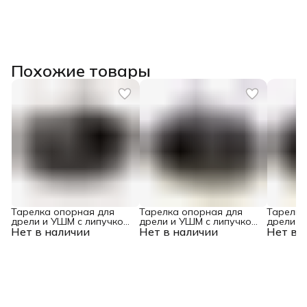
Похожие товары
Тарелка опорная для
Тарелка опорная для
Тарелка
дрели и УШМ с липучкой,
дрели и УШМ с липучкой,
дрели и
Нет в наличии
150 мм, твердая, с
Нет в наличии
125 мм, твердая, с
Нет в 
115 мм, 
адаптером c М14 на d8
адаптером c М14 на d8
адаптер
Denzel
Denzel
Denzel