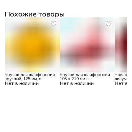
Похожие товары
Брусок для шлифования,
Брусок для шлифования
Накладк
круглый, 125 мм, с
105 х 210 мм с
липучкой
Нет в наличии
"липучкой"// Denzel
Нет в наличии
шарнирным
Нет в 
переходником под
телескопическую ручку
Matrix