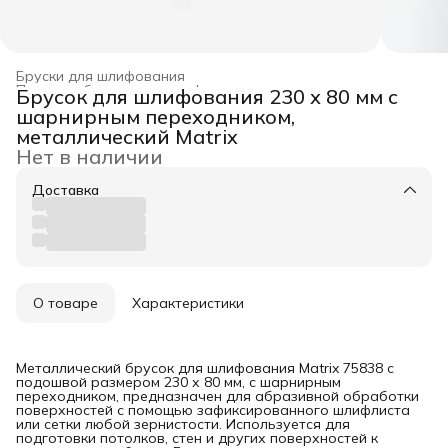
Бруски для шлифования
Приспособления для шлифования
›
Брусок для шлифования 230 х 80 мм с
Главная
›
Режущий инструмент
›
шарнирным переходником,
металлический Matrix
Нет в наличии
Доставка
О товаре
Характеристики
Металлический брусок для шлифования Matrix 75838 с
подошвой размером 230 х 80 мм, с шарнирным
переходником, предназначен для абразивной обработки
поверхностей с помощью зафиксированного шлифлиста
или сетки любой зернистости. Используется для
подготовки потолков, стен и других поверхностей к