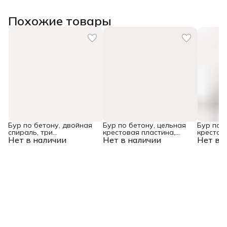
Похожие товары
Бур по бетону, двойная
Бур по бетону, цельная
Бур по 
спираль, три
крестовая пластина,
крестов
Нет в наличии
пылеотводящие кромки,
Нет в наличии
12x315 мм, SDS PLUS
Нет в 
10x165 
10 x 600 мм DENZEL
Denzel
Denzel