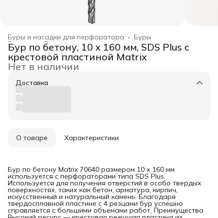
Буры и насадки для перфоратора
›
Буры
Главная
›
Режущий инструмент
›
Бур по бетону, 10 x 160 мм, SDS Plus c
крестовой пластиной Matrix
Нет в наличии
Доставка
О товаре
Характеристики
Бур по бетону Matrix 70640 размером 10 х 160 мм
используется с перфораторами типа SDS Plus.
Используется для получения отверстий в особо твердых
поверхностях, таких как бетон, арматура, кирпич,
искусственный и натуральный камень. Благодаря
твердосплавной пластине с 4 резцами бур успешно
справляется с большими объемами работ. Преимущества
Высокий ресурс — крестовая режущая пластина из