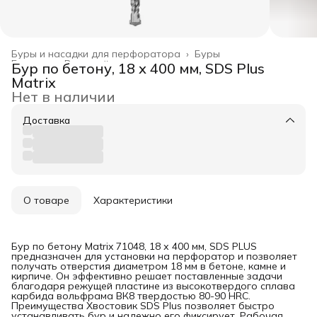
Буры и насадки для перфоратора
›
Буры
Главная
›
Режущий инструмент
›
Бур по бетону, 18 х 400 мм, SDS Plus
Matrix
Нет в наличии
Доставка
О товаре
Характеристики
Бур по бетону Matrix 71048, 18 х 400 мм, SDS PLUS
предназначен для установки на перфоратор и позволяет
получать отверстия диаметром 18 мм в бетоне, камне и
кирпиче. Он эффективно решает поставленные задачи
благодаря режущей пластине из высокотвердого сплава
карбида вольфрама ВК8 твердостью 80-90 HRC.
Преимущества Хвостовик SDS Plus позволяет быстро
устанавливать бур и надежно его фиксирует. Рабочая