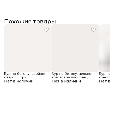
Похожие товары
Бур по бетону, двойная
Бур по бетону, цельная
Бур по 
спираль, три
крестовая пластина,
крестов
Нет в наличии
пылеотводящие кромки,
Нет в наличии
12x315 мм, SDS PLUS
Нет в 
10x165 
10 x 600 мм DENZEL
Denzel
Denzel