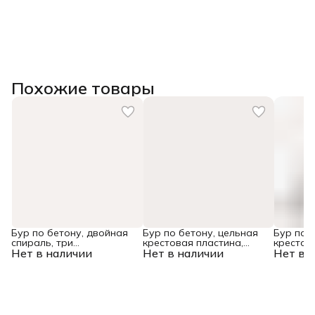
Похожие товары
Бур по бетону, двойная
Бур по бетону, цельная
Бур по 
спираль, три
крестовая пластина,
крестов
Нет в наличии
пылеотводящие кромки,
Нет в наличии
12x315 мм, SDS PLUS
Нет в 
10x165 
10 x 600 мм DENZEL
Denzel
Denzel