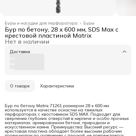
Буры и насадки для перфоратора
›
Буры
Главная
›
Режущий инструмент
›
Бур по бетону, 28 х 600 мм, SDS Max c
крестовой пластиной Matrix
Нет в наличии
Доставка
О товаре
Характеристики
Бур по бетону Matrix 71261 размером 28 х 600 мм
используется в качестве оснастки на тяжелых
перфораторах с хвостовиком SDS MAX. Подходит для
сверления глубоких отверстий в кирпиче и особо прочных
материалах: армированном бетоне, природном и
искусственном камне. Преимущества: Высокий ресурс —
крестовая пластина обладает более высоким рабочим
потенциалом по сравнению с плоской, не повреждается