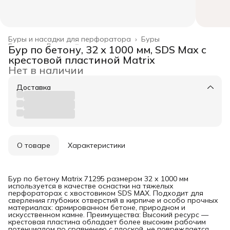
Буры и насадки для перфоратора
›
Буры
Главная
›
Режущий инструмент
›
Бур по бетону, 32 х 1000 мм, SDS Max c
крестовой пластиной Matrix
Нет в наличии
Доставка
О товаре
Характеристики
Бур по бетону Matrix 71295 размером 32 х 1000 мм
используется в качестве оснастки на тяжелых
перфораторах с хвостовиком SDS MAX. Подходит для
сверления глубоких отверстий в кирпиче и особо прочных
материалах: армированном бетоне, природном и
искусственном камне. Преимущества: Высокий ресурс —
крестовая пластина обладает более высоким рабочим
потенциалом по сравнению с плоской, не повреждается