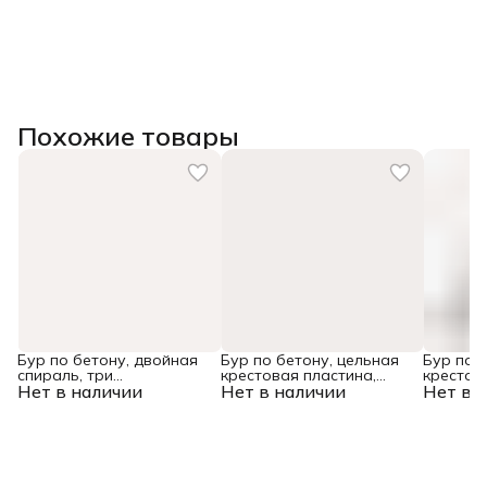
Похожие товары
Бур по бетону, двойная
Бур по бетону, цельная
Бур по 
спираль, три
крестовая пластина,
крестов
Нет в наличии
пылеотводящие кромки,
Нет в наличии
12x315 мм, SDS PLUS
Нет в 
10x165 
10 x 600 мм DENZEL
Denzel
Denzel