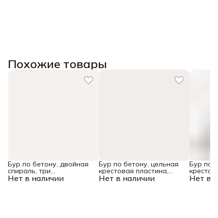
Похожие товары
Бур по бетону, двойная
Бур по бетону, цельная
Бур по 
спираль, три
крестовая пластина,
крестов
Нет в наличии
пылеотводящие кромки,
Нет в наличии
12x315 мм, SDS PLUS
Нет в 
10x165 
10 x 600 мм DENZEL
Denzel
Denzel