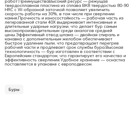
работ.ПреимуществаВысокий ресурс — режущая
твердосплавная пластина из сплава ВК8 твердостью 80-90
HRC с W-образной заточкой позволяет увеличить
скорость работы на 30%, в том числе при сверлении
камня.Прочность и износостойкость — рабочая часть из
легированной стали 40Х выдерживает интенсивные и
длительные ударные нагрузки, что делает бур самым
высокопроизводительным среди аналогов средней
цены.Эффективный отвод шлама — двойная спираль и
канавка с дополнительным желобом обеспечивают
быстрое удаление пыли, что предотвращает перегрев
рабочей части и продлевает срок службы бура.Высокая
технологичность — бур изготовлен в соответствии с
Европейским стандартом, что гарантирует его качество и
эффективность сверления.Удобное хранение — оснастка
поставляется в упаковке с европодвесом.
Буры