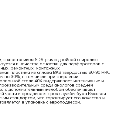
перегрев рабочей части и продлевает срок службы
бура.Высокая технологичность — бур изготовлен в
соответствии с Европейским стандартом, что гарантирует
качество и эффективность сверления.Удобное хранение 
оснастка поставляется в упаковке с европодвесом.
м, с хвостовиком SDS-plus и двойной спиралью,
ьзуется в качестве оснастки для перфораторов с
ьных, ремонтных, монтажных
ная пластина из сплава ВК8 твердостью 80-90 HRC
ы на 30%, в том числе при сверлении
ированной стали 40Х выдерживает интенсивные и
опроизводительным среди аналогов средней
ка с дополнительным желобом обеспечивают
ей части и продлевает срок службы бура.Высокая
ским стандартом, что гарантирует его качество и
авляется в упаковке с европодвесом.