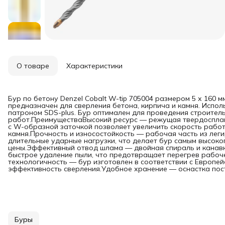
О товаре
Характеристики
Бур по бетону Denzel Cobalt W-tip 705004 размером 5 х 160 м
предназначен для сверления бетона, кирпича и камня. Испол
патроном SDS-plus. Бур оптимален для проведения строител
работ.ПреимуществаВысокий ресурс — режущая твердосплав
с W-образной заточкой позволяет увеличить скорость работ
камня.Прочность и износостойкость — рабочая часть из лег
длительные ударные нагрузки, что делает бур самым высок
цены.Эффективный отвод шлама — двойная спираль и канав
быстрое удаление пыли, что предотвращает перегрев рабоч
технологичность — бур изготовлен в соответствии с Европей
эффективность сверления.Удобное хранение — оснастка пост
Буры