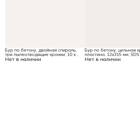
Бур по бетону, двойная спираль,
Бур по бетону, цельная 
три пылеотводящие кромки, 10 x
пластина, 12x315 мм, SDS
Нет в наличии
600 мм DENZEL
Нет в наличии
Denzel