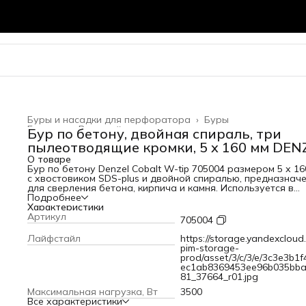
Буры и насадки для перфоратора
›
Буры
Главная
›
Режущий инструмент
›
Бур по бетону, двойная спираль, три
пылеотводящие кромки, 5 x 160 мм DEN
О товаре
Бур по бетону Denzel Cobalt W-tip 705004 размером 5 х 16
с хвостовиком SDS-plus и двойной спиралью, предназнач
для сверления бетона, кирпича и камня. Используется в
качестве оснастки для перфораторов с патроном SDS-plu
Подробнее
Бур оптимален для проведения строительных, ремонтных,
Характеристики
монтажных работ.ПреимуществаВысокий ресурс — режу
Артикул
705004
твердосплавная пластина из сплава ВК8 твердостью 80-9
HRC с W-образной заточкой позволяет увеличить скорос
Лайфстайл
https://storage.yandexcloud.
работы на 30%, в том числе при сверлении камня.Прочнос
pim-storage-
износостойкость — рабочая часть из легированной стали
prod/asset/3/c/3/e/3c3e3b1
выдерживает интенсивные и длительные ударные нагрузк
ec1ab8369453ee96b035bb
что делает бур самым высокопроизводительным среди
81_37664_r01.jpg
аналогов средней цены.Эффективный отвод шлама —
Максимальная нагрузка, Вт
3500
двойная спираль и канавка с дополнительным желобом
Все характеристики
обеспечивают быстрое удаление пыли, что предотвраща