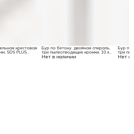
цельная крестовая
Бур по бетону, двойная спираль,
Бур по 
 мм, SDS PLUS
три пылеотводящие кромки, 10 x
три пыл
Нет в наличии
160 мм DENZEL
Нет в 
мм DEN