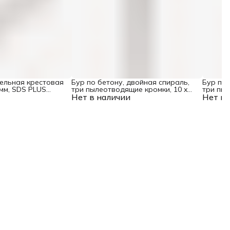
цельная крестовая
Бур по бетону, двойная спираль,
Бур по 
 мм, SDS PLUS
три пылеотводящие кромки, 10 x
три пыл
Нет в наличии
160 мм DENZEL
Нет в 
мм DEN