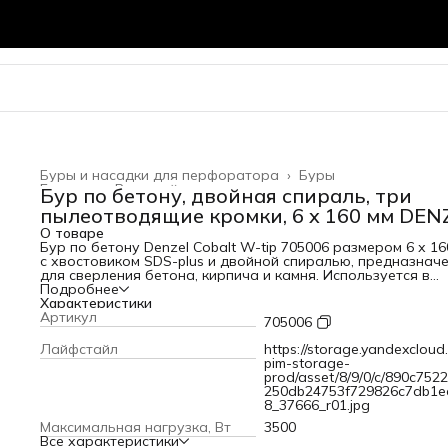
Буры и насадки для перфоратора
›
Буры
Главная
›
Режущий инструмент
›
Бур по бетону, двойная спираль, три
пылеотводящие кромки, 6 x 160 мм DEN
О товаре
Бур по бетону Denzel Cobalt W-tip 705006 размером 6 х 16
с хвостовиком SDS-plus и двойной спиралью, предназнач
для сверления бетона, кирпича и камня. Используется в
качестве оснастки для перфораторов с патроном SDS-plu
Подробнее
Бур оптимален для проведения строительных, ремонтных,
Характеристики
монтажных работ.ПреимуществаВысокий ресурс — режу
Артикул
705006
твердосплавная пластина из сплава ВК8 твердостью 80-9
HRC с W-образной заточкой позволяет увеличить скорос
Лайфстайл
https://storage.yandexcloud.
работы на 30%, в том числе при сверлении камня.Прочнос
pim-storage-
износостойкость — рабочая часть из легированной стали
prod/asset/8/9/0/c/890c752
выдерживает интенсивные и длительные ударные нагрузк
250db24753f729826c7db1e
что делает бур самым высокопроизводительным среди
8_37666_r01.jpg
аналогов средней цены.Эффективный отвод шлама —
Максимальная нагрузка, Вт
3500
двойная спираль и канавка с дополнительным желобом
Все характеристики
обеспечивают быстрое удаление пыли, что предотвраща