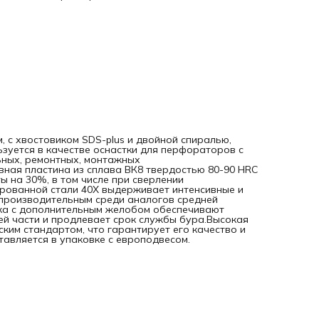
перегрев рабочей части и продлевает срок службы
бура.Высокая технологичность — бур изготовлен в
соответствии с Европейским стандартом, что гарантирует
качество и эффективность сверления.Удобное хранение 
оснастка поставляется в упаковке с европодвесом.
м, с хвостовиком SDS-plus и двойной спиралью,
ьзуется в качестве оснастки для перфораторов с
ьных, ремонтных, монтажных
ная пластина из сплава ВК8 твердостью 80-90 HRC
ы на 30%, в том числе при сверлении
ированной стали 40Х выдерживает интенсивные и
опроизводительным среди аналогов средней
ка с дополнительным желобом обеспечивают
ей части и продлевает срок службы бура.Высокая
ским стандартом, что гарантирует его качество и
авляется в упаковке с европодвесом.