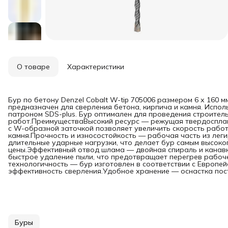
О товаре
Характеристики
Бур по бетону Denzel Cobalt W-tip 705006 размером 6 х 160 м
предназначен для сверления бетона, кирпича и камня. Испол
патроном SDS-plus. Бур оптимален для проведения строител
работ.ПреимуществаВысокий ресурс — режущая твердосплав
с W-образной заточкой позволяет увеличить скорость работ
камня.Прочность и износостойкость — рабочая часть из лег
длительные ударные нагрузки, что делает бур самым высок
цены.Эффективный отвод шлама — двойная спираль и канав
быстрое удаление пыли, что предотвращает перегрев рабоч
технологичность — бур изготовлен в соответствии с Европей
эффективность сверления.Удобное хранение — оснастка пост
Буры