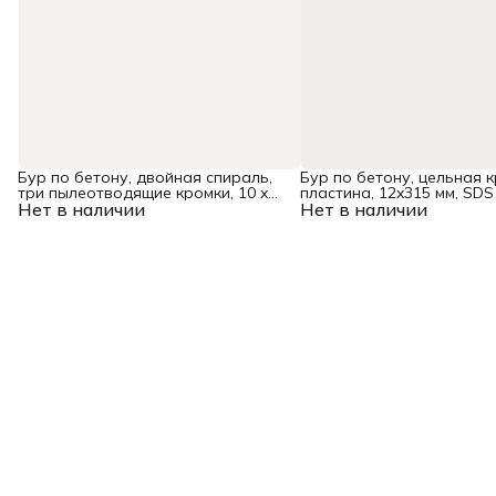
Бур по бетону, двойная спираль,
Бур по бетону, цельная 
три пылеотводящие кромки, 10 x
пластина, 12x315 мм, SDS
Нет в наличии
600 мм DENZEL
Нет в наличии
Denzel