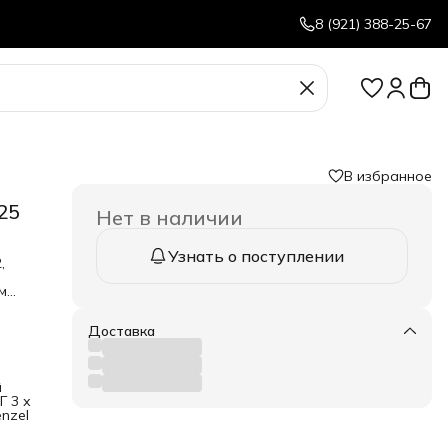
8 (921) 388-25-67
В избранное
25
Нет в наличии
Узнать о поступлении
,
м
Доставка
 из
й
 от
Г 3 х
а
enzel