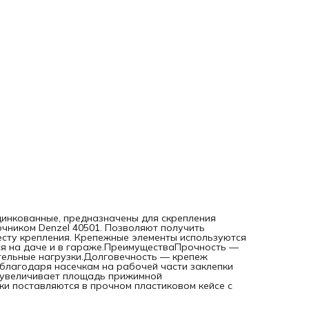
транспортировка — заклепки поставляются в прочном
пластиковом кейсе с защелкой.
оцинкованные, предназначены для скрепления
очником Denzel 40501. Позволяют получить
есту крепления. Крепежные элементы используются
ся на даче и в гараже.ПреимуществаПрочность —
ительные нагрузки.Долговечность — крепеж
благодаря насечкам на рабочей части заклепки
 увеличивает площадь прижимной
и поставляются в прочном пластиковом кейсе с