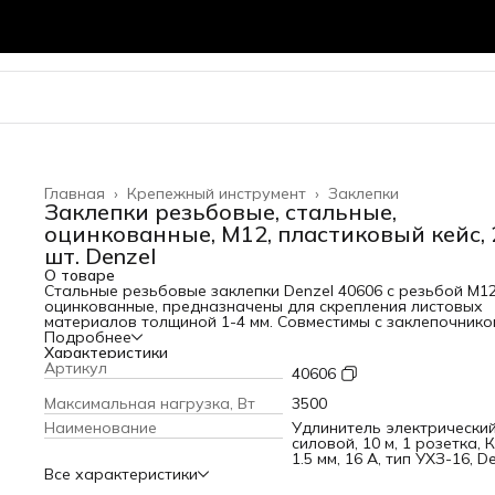
Главная
›
Крепежный инструмент
›
Заклепки
Заклепки резьбовые, стальные,
оцинкованные, М12, пластиковый кейс, 
шт. Denzel
О товаре
Стальные резьбовые заклепки Denzel 40606 с резьбой M12
оцинкованные, предназначены для скрепления листовых
материалов толщиной 1-4 мм. Совместимы с заклепочнико
Denzel 40501. Позволяют получить резьбовое соединение
Подробнее
даже при одностороннем доступе к месту крепления.
Характеристики
Крепежные элементы используются для проведения
Артикул
40606
строительных и монтажных работ, пригодятся на даче и в
гараже.ПреимуществаПрочность — заклепки изготовлены
Максимальная нагрузка, Вт
3500
стали, поэтому выдерживают значительные
Наименование
Удлинитель электрически
нагрузки.Долговечность — крепеж оцинкован для защиты
силовой, 10 м, 1 розетка, К
коррозии.Надежное соединение — благодаря насечкам н
1.5 мм, 16 А, тип УХЗ-16, D
рабочей части заклепки неподвижно фиксируются в
Все характеристики
отверстиях, стандартный бортик увеличивает площадь
прижимной поверхности.Удобное хранение и