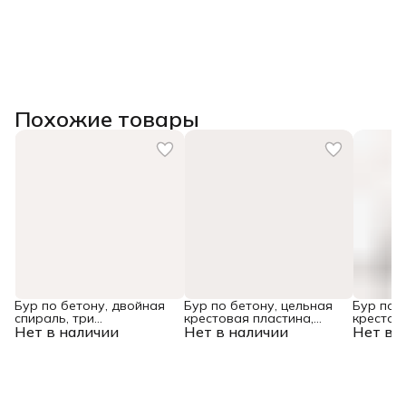
Похожие товары
Бур по бетону, двойная
Бур по бетону, цельная
Бур по 
спираль, три
крестовая пластина,
крестов
Нет в наличии
пылеотводящие кромки,
Нет в наличии
12x315 мм, SDS PLUS
Нет в 
10x165 
10 x 600 мм DENZEL
Denzel
Denzel