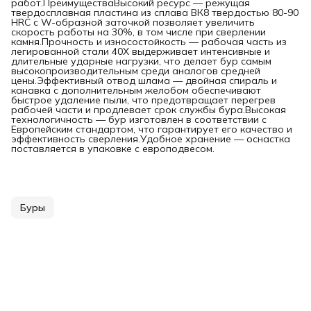
работ.ПреимуществаВысокий ресурс — режущая
твердосплавная пластина из сплава ВК8 твердостью 80-90
HRC с W-образной заточкой позволяет увеличить
скорость работы на 30%, в том числе при сверлении
камня.Прочность и износостойкость — рабочая часть из
легированной стали 40Х выдерживает интенсивные и
длительные ударные нагрузки, что делает бур самым
высокопроизводительным среди аналогов средней
цены.Эффективный отвод шлама — двойная спираль и
канавка с дополнительным желобом обеспечивают
быстрое удаление пыли, что предотвращает перегрев
рабочей части и продлевает срок службы бура.Высокая
технологичность — бур изготовлен в соответствии с
Европейским стандартом, что гарантирует его качество и
эффективность сверления.Удобное хранение — оснастка
поставляется в упаковке с европодвесом.
Буры