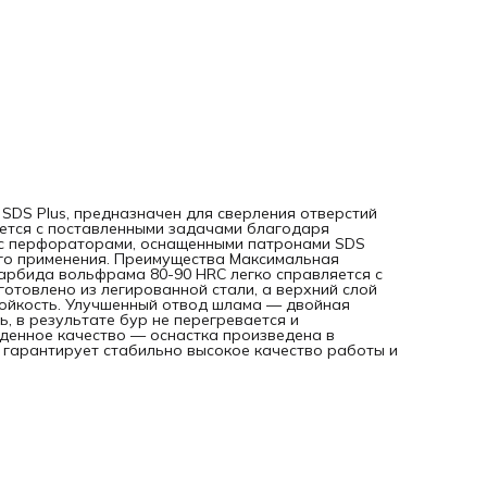
производительность остается на высоком уровне.
Непревзойденное качество — оснастка произведена в
Германии по полностью автоматизированной технологии, 
гарантирует стабильно высокое качество работы и долги
срок службы.
 SDS Plus, предназначен для сверления отверстий
яется с поставленными задачами благодаря
 с перфораторами, оснащенными патронами SDS
ного применения. Преимущества Максимальная
арбида вольфрама 80-90 HRC легко справляется с
отовлено из легированной стали, а верхний слой
тойкость. Улучшенный отвод шлама — двойная
, в результате бур не перегревается и
денное качество — оснастка произведена в
 гарантирует стабильно высокое качество работы и