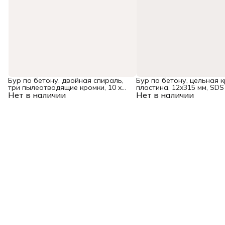
Бур по бетону, двойная спираль,
Бур по бетону, цельная 
три пылеотводящие кромки, 10 x
пластина, 12x315 мм, SDS
Нет в наличии
600 мм DENZEL
Нет в наличии
Denzel