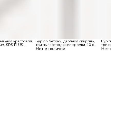
цельная крестовая
Бур по бетону, двойная спираль,
Бур по 
 мм, SDS PLUS
три пылеотводящие кромки, 10 x
три пыл
Нет в наличии
160 мм DENZEL
Нет в 
мм DEN