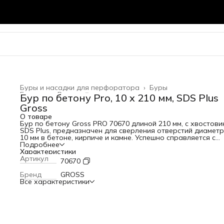
Буры и насадки для перфоратора
›
Буры
Главная
›
Режущий инструмент
›
Бур по бетону Pro, 10 x 210 мм, SDS Plus
Gross
О товаре
Бур по бетону Gross PRO 70670 длиной 210 мм, с хвостови
SDS Plus, предназначен для сверления отверстий диамет
10 мм в бетоне, кирпиче и камне. Успешно справляется с
поставленными задачами благодаря двухкромочной
Подробнее
твердосплавной пластине. Бур используется с
Характеристики
перфораторами, оснащенными патронами SDS Plus, подх
Артикул
70670
как для бытового, так и для профессионального применен
Преимущества Максимальная прочность — режущая плас
Бренд
GROSS
из высокотвердого сплава карбида вольфрама 80-90 HR
Все характеристики
легко справляется с бурением камня. Увеличенный ресурс
работы — тело бура изготовлено из легированной стали,
верхний слой закален токами высокой частоты, что повы
его износостойкость. Улучшенный отвод шлама — двойна
спираль с прямоугольной вершиной эффективно удаляет
пыль, в результате бур не перегревается и