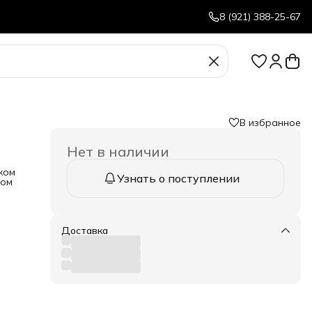
8 (921) 388-25-67
В избранное
Нет в наличии
ком
Узнать о поступлении
ром
одит
ия.
Доставка
тина
C
 а
шает
я