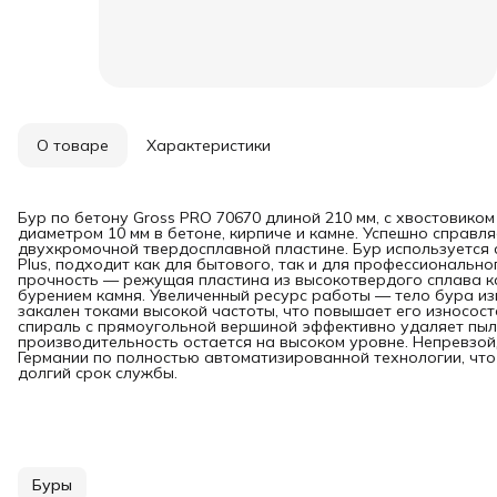
О товаре
Характеристики
Бур по бетону Gross PRO 70670 длиной 210 мм, с хвостовиком
диаметром 10 мм в бетоне, кирпиче и камне. Успешно справл
двухкромочной твердосплавной пластине. Бур используется
Plus, подходит как для бытового, так и для профессиональ
прочность — режущая пластина из высокотвердого сплава к
бурением камня. Увеличенный ресурс работы — тело бура изг
закален токами высокой частоты, что повышает его износос
спираль с прямоугольной вершиной эффективно удаляет пыль
производительность остается на высоком уровне. Непревзой
Германии по полностью автоматизированной технологии, что
долгий срок службы.
Буры