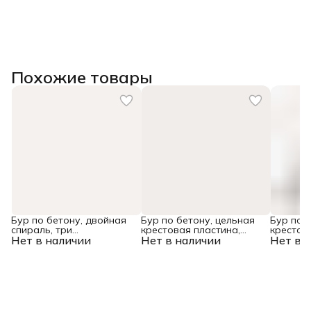
Похожие товары
Бур по бетону, двойная
Бур по бетону, цельная
Бур по 
спираль, три
крестовая пластина,
крестов
Нет в наличии
пылеотводящие кромки,
Нет в наличии
12x315 мм, SDS PLUS
Нет в 
10x165 
10 x 600 мм DENZEL
Denzel
Denzel