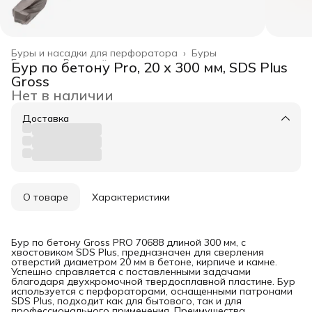
Буры и насадки для перфоратора
›
Буры
Главная
›
Режущий инструмент
›
Бур по бетону Pro, 20 х 300 мм, SDS Plus
Gross
Нет в наличии
Доставка
О товаре
Характеристики
Бур по бетону Gross PRO 70688 длиной 300 мм, с
хвостовиком SDS Plus, предназначен для сверления
отверстий диаметром 20 мм в бетоне, кирпиче и камне.
Успешно справляется с поставленными задачами
благодаря двухкромочной твердосплавной пластине. Бур
используется с перфораторами, оснащенными патронами
SDS Plus, подходит как для бытового, так и для
профессионального применения. Преимущества