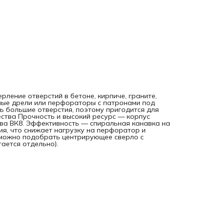
рление отверстий в бетоне, кирпиче, граните,
рные дрели или перфораторы с патронами под
ь большие отверстия, поэтому пригодится для
ства Прочность и высокий ресурс — корпус
ава ВК8. Эффективность — спиральная канавка на
я, что снижает нагрузку на перфоратор и
 можно подобрать центрирующее сверло с
ается отдельно).