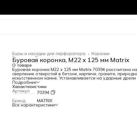
Буры и насадки для перфоратора
›
Коронки
Главная
›
Режущий инструмент
›
Буровая коронка, M22 х 125 мм Matrix
О товаре
Буровая коронка M22 х 125 мм Matrix 70394 рассчитана н
сверление отверстий в бетоне, кирпиче, граните, природн
искусственном камне. Устанавливается на ударные дрели
перфораторы с патронами под хвостовик SDS-Plus или S
Подробнее
Max. Коронка позволяет получить большие отверстия,
Характеристики
поэтому пригодится для монтажа розеток, выключателей 
Артикул
70394
прокладки труб. Преимущества Прочность и высокий рес
— корпус выполнен из углеродистой стали, а зубья — из
Бренд
MATRIX
твердого сплава ВК8. Эффективность — спиральная кана
Все характеристики
на корпусе обеспечивает улучшенный отвод продуктов
сверления, что снижает нагрузку на перфоратор и повыш
скорость работы. Функциональность — к коронке можно
подобрать центрирующее сверло с необходимым типом
хвостовика Matrix 70338-70363 (приобретается отдельно).