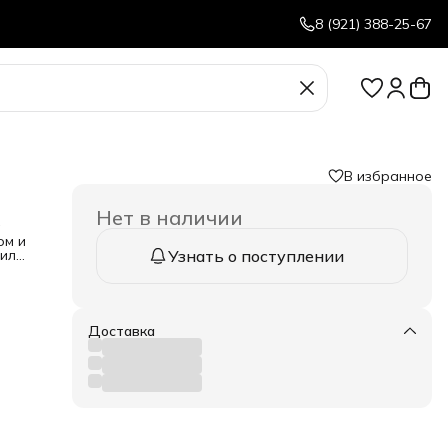
8 (921) 388-25-67
В избранное
Нет в наличии
а
ом и
 или
Узнать о поступлении
DS-
и
урс
Доставка
вка
ает