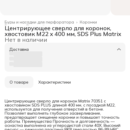
Буры и насадки для перфоратора
›
Коронки
Главная
›
Режущий инструмент
›
Центрирующее сверло для коронок,
хвостовик M22 х 400 мм, SDS Plus Matrix
Нет в наличии
Доставка
О товаре
Характеристики
Центрирующее сверло для коронок Matrix 70351 с
хвостовиком SDS PLUS длиной 400 мм, с посадкой М22,
используется для получения отверстий в бетоне.
Позволяет выполнять глубокое засверливание,
предотвращает смещение коронки и повышает точность
работы. Преимущества Прочность и долговечность —
оснастка выполнена из углеродистой стали 40X. Высокий
ресурс — режущая пластина BK8 твердостью 86-89 HRC