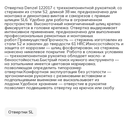
Отвертка Denzel 122017 с трехкомпонентной рукояткой, со
стержнем из стали S2, длиной 38 мм, предназначена для
монтажа и демонтажа винтов и саморезов с прямым
шлицем SL6. Удобна для работы в ограниченном
пространстве. Высокоточный намагниченный шлиц крепко
фиксируется в головке крепежа. Отвертка выдерживает
интенсивное применение, предназначена для выполнения
профессиональных ремонтных и монтажных
работ.ПреимуществаПрочность — стержень изготовлен из
стали S2 и закален до твердости 61 HRC.Износостойкость и
защита от коррозии — шлиц фосфатирован, на стержень
нанесено никелевое покрытие. Работа в сложных условиях
— трехкомпонентная рукоятка обладает масло- и
бензостойкостью.Быстрый поиск нужного инструмента —
на затыльнике имеется цветовая маркировка,
позволяющая определить типоразмер
отвертки.Комфортная эксплуатация без усталости —
эргономичная рукоятка с резиновыми вставками и
подпальцевыми выемками не выскальзывает из
ладони.Удобное хранение — отверстие в рукоятке
позволяет подвешивать отвертку на крючок или скобу.
Отвертки SL