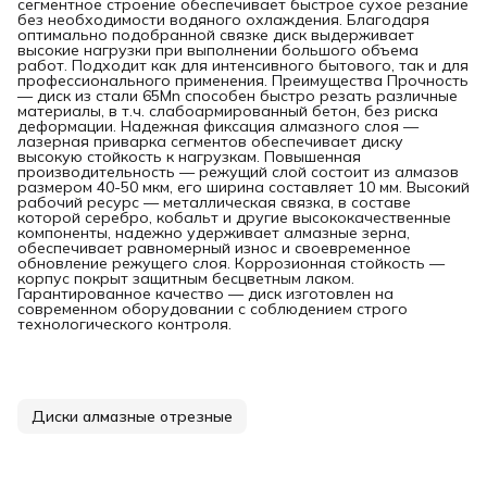
сегментное строение обеспечивает быстрое сухое резание
без необходимости водяного охлаждения. Благодаря
оптимально подобранной связке диск выдерживает
высокие нагрузки при выполнении большого объема
работ. Подходит как для интенсивного бытового, так и для
профессионального применения. Преимущества Прочность
— диск из стали 65Mn способен быстро резать различные
материалы, в т.ч. слабоармированный бетон, без риска
деформации. Надежная фиксация алмазного слоя —
лазерная приварка сегментов обеспечивает диску
высокую стойкость к нагрузкам. Повышенная
производительность — режущий слой состоит из алмазов
размером 40-50 мкм, его ширина составляет 10 мм. Высокий
рабочий ресурс — металлическая связка, в составе
которой серебро, кобальт и другие высококачественные
компоненты, надежно удерживает алмазные зерна,
обеспечивает равномерный износ и своевременное
обновление режущего слоя. Коррозионная стойкость —
корпус покрыт защитным бесцветным лаком.
Гарантированное качество — диск изготовлен на
современном оборудовании с соблюдением строго
технологического контроля.
Диски алмазные отрезные