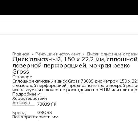
Главная
›
Режущий инструмент
›
Диски алмазные отрез
Диск алмазный, 150 х 22.2 мм, сплошной
лазерной перфорацией, мокрая резка
Gross
О товаре
Сплошной алмазный диск Gross 73039 диаметром 150 х 22,
с лазерной перфорацией, предназначен для мокрой резки
используется в качестве расходника на УШМ или плиткор
с посадочным размером 22,2 мм. Металлическая связка с
Подробнее
оптимальным соотношением серебра, кобальта и других
Характеристики
качественных компонентов позволяет работать с гранито
Артикул
73039
керамикой, керамогранитом, мрамором, натуральным и
искусственным камнем. Метод мокрой резки подразумева
Бренд
GROSS
использование водяного охлаждения, что способствует
Все характеристики
снижению перегрева и эффективному отводу пыли.
Преимущества Надежность и высокий ресурс — диск
изготовлен по технологии горячего прессования. Высокое
качество выполняемых работ — диск сплошного типа
обеспечивает ровный рез без сколов. Стабильно высокая