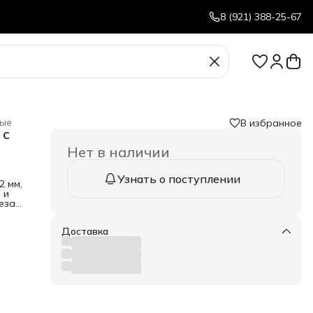
8 (921) 388-25-67
ные
В избранное
 c
Нет в наличии
Узнать о поступлении
2 мм,
 и
езах
Доставка
м,
ет