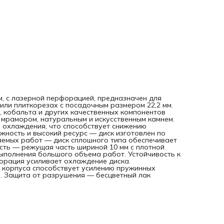
производительность — режущая часть шириной 10 мм с
плотной концентрацией крупных алмазов 40-50 мкм
оптимальна для выполнения большого объема работ.
Устойчивость к перегреву при интенсивном использовани
лазерная перфорация усиливает охлаждение диска.
Деформационная стойкость — марганец в составе сталь
корпуса способствует усилению пружинных свойств и
препятствует искривлению формы во время работы. Защи
от разрушения — бесцветный лак предотвращает
образование коррозии на корпусе диска.
м, с лазерной перфорацией, предназначен для
или плиткорезах с посадочным размером 22,2 мм.
 кобальта и других качественных компонентов
, мрамором, натуральным и искусственным камнем.
 охлаждения, что способствует снижению
ность и высокий ресурс — диск изготовлен по
яемых работ — диск сплошного типа обеспечивает
сть — режущая часть шириной 10 мм с плотной
ыполнения большого объема работ. Устойчивость к
орация усиливает охлаждение диска.
 корпуса способствует усилению пружинных
ы. Защита от разрушения — бесцветный лак