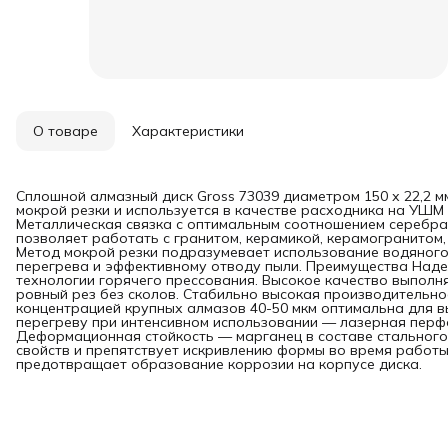
О товаре
Характеристики
Сплошной алмазный диск Gross 73039 диаметром 150 х 22,2 м
мокрой резки и используется в качестве расходника на УШМ 
Металлическая связка с оптимальным соотношением серебра,
позволяет работать с гранитом, керамикой, керамогранитом
Метод мокрой резки подразумевает использование водяного
перегрева и эффективному отводу пыли. Преимущества Надеж
технологии горячего прессования. Высокое качество выполн
ровный рез без сколов. Стабильно высокая производительно
концентрацией крупных алмазов 40-50 мкм оптимальна для в
перегреву при интенсивном использовании — лазерная перф
Деформационная стойкость — марганец в составе стального
свойств и препятствует искривлению формы во время работ
предотвращает образование коррозии на корпусе диска.