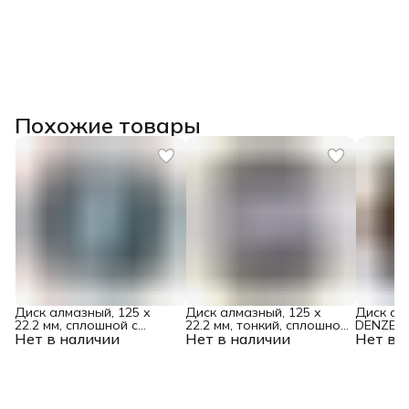
Похожие товары
Диск алмазный, 125 х
Диск алмазный, 125 х
Диск ал
22.2 мм, сплошной c
22.2 мм, тонкий, сплошной
DENZEL, 
Нет в наличии
лазерной перфорацией,
Нет в наличии
(Jaguar) мокрая резка
Нет в 
сплошно
мокрая резка Gross
Gross
HWD92, 