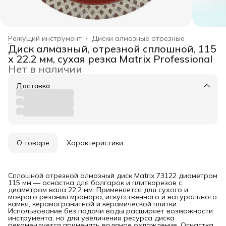
Режущий инструмент
›
Диски алмазные отрезные
Главная
›
Диск алмазный, отрезной сплошной, 115
х 22.2 мм, сухая резка Matrix Professional
Нет в наличии
Доставка
О товаре
Характеристики
Сплошной отрезной алмазный диск Matrix 73122 диаметром
115 мм — оснастка для болгарок и плиткорезов с
диаметром вала 22,2 мм. Применяется для сухого и
мокрого резания мрамора, искусственного и натурального
камня, керамогранитной и керамической плитки.
Использование без подачи воды расширяет возможности
инструмента, но для увеличения ресурса диска
рекомендуется применять водяное охлаждение. Оснастка