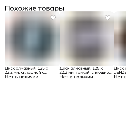
Похожие товары
Диск алмазный, 125 х
Диск алмазный, 125 х
Диск ал
22.2 мм, сплошной c
22.2 мм, тонкий, сплошной
DENZEL, 
Нет в наличии
лазерной перфорацией,
Нет в наличии
(Jaguar) мокрая резка
Нет в 
сплошно
мокрая резка Gross
Gross
HWD92, 