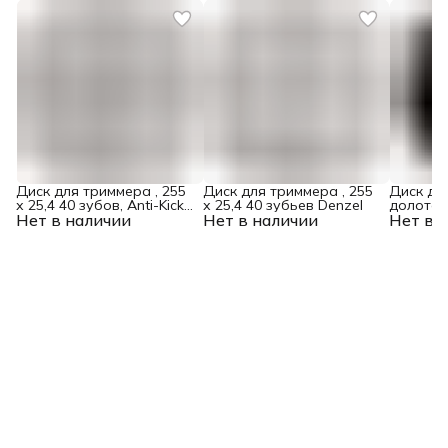
Диск для триммера , 255
Диск для триммера , 255
Диск дл
х 25,4 40 зубов, Anti-Kick
х 25,4 40 зубьев Denzel
долото
Нет в наличии
Denzel
Нет в наличии
Нет в 
зуба, 20
Denzel