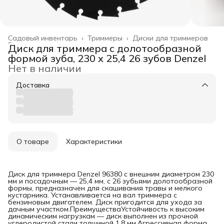
Садовый инвентарь
›
Триммеры
›
Диски для триммеров
Главная
›
Диск для триммера c долотообразной
формой зуба, 230 х 25,4 26 зубов Denzel
Нет в наличии
Доставка
О товаре
Характеристики
Диск для триммера Denzel 96380 с внешним диаметром 230
мм и посадочным — 25,4 мм, с 26 зубьями долотообразной
формы, предназначен для скашивания травы и мелкого
кустарника. Устанавливается на вал триммера с
бензиновым двигателем. Диск пригодится для ухода за
дачным участком.ПреимуществаУстойчивость к высоким
динамическим нагрузкам — диск выполнен из прочной
углеродистой стали толщиной 1,8 мм.Агрессивная форма