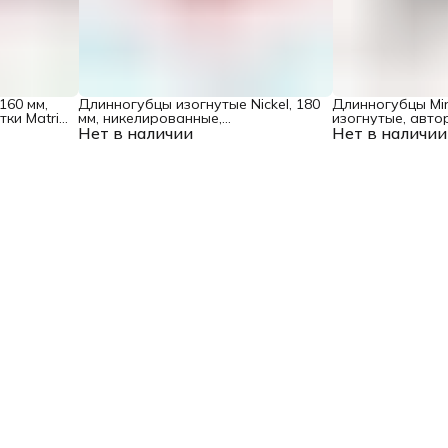
160 мм,
Длинногубцы изогнутые Nickel, 180
Длинногубцы Mini
ки Matrix
мм, никелированные,
изогнутые, автор
Нет в наличии
двухкомпонентные рукоятки Matrix
Нет в наличии