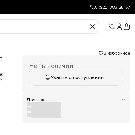
8 (921) 388-25-67
В избранное
0
Нет в наличии
60
Узнать о поступлении
ой
ей,
ания
 и
Доставка
53
мки
та —