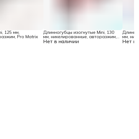
, 125 мм,
Длинногубцы изогнутые Mini, 130
Длинног
азжим, Pro Matrix
мм, никелированные, авторазжим,
мм, ник
Нет в наличии
двухкомпонентные рукоятки Matrix
Нет в 
двухком