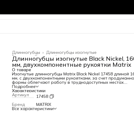
Длинногубцы
›
Длинногубцы изогнутые
Главная
›
Слесарный инструмент
›
Длинногубцы изогнутые Black Nickel, 16
мм, двухкомпонентные рукоятки Matrix
О товаре
Изогнутые длинногубцы Matrix Black Nickel 17458 длиной 1
мм, с двухкомпонентными рукоятками, за счет продуманн
формы облегчают работу в труднодоступных местах.
Инструмент используют для захвата и удерживания гвозд
Подробнее
проводов и других мелких деталей, а также для перерез
Характеристики
проволоки. Длинногубцы пригодятся во время слесарных,
Артикул
17458
монтажных и ремонтных работ. Преимущества Прочность
долговечность — рабочие части закалены до твердости 
Бренд
MATRIX
HRC, что позволило повысить эксплуатационные свойства
Все характеристики
инструмента. Антикоррозийная защита — на рабочие кро
нанесено черное никелевое покрытие. Комфортная рабо
двухкомпонентные рукоятки эргономичной формы не
выскальзывают из руки.