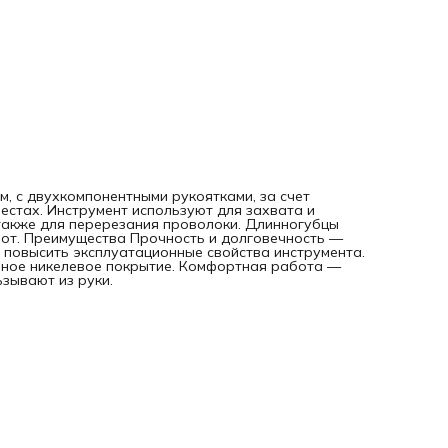
мм, с двухкомпонентными рукоятками, за счет
стах. Инструмент используют для захвата и
 также для перерезания проволоки. Длинногубцы
бот. Преимущества Прочность и долговечность —
о повысить эксплуатационные свойства инструмента.
рное никелевое покрытие. Комфортная работа —
зывают из руки.