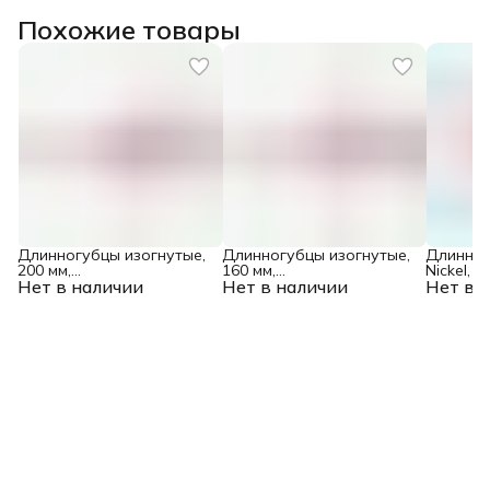
Похожие товары
Длинногубцы изогнутые,
Длинногубцы изогнутые,
Длинног
200 мм,
160 мм,
Nickel, 1
Нет в наличии
двухкомпонентные
Нет в наличии
двухкомпонентные
Нет в 
никелир
рукоятки Matrix
рукоятки Matrix
двухком
Professional
Professional
рукоятки