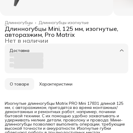
Длинногубцы
›
Длинногубцы изогнутые
Главная
›
Слесарный инструмент
›
Длинногубцы Mini, 125 мм, изогнутые,
авторазжим, Pro Matrix
Нет в наличии
Доставка
О товаре
Характеристики
Изогнутые длинногубцы Matrix PRO Mini 17831 длиной 125
мм, с авторазжимом, пригодятся во время монтажных/
демонтажных и ремонтных работ, например, починки
бытовой техники. С их помощью удобно захватывать и
удерживать мелкие детали, проволоку и провода. Мини-
длинногубцы позволяют выполнять операции, требующие
высокой точности и аккуратности. Изогнутые губки
облегчают работу в труднодоступных местах.