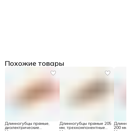
Похожие товары
Длинногубцы прямые,
Длинногубцы прямые 205
Длинног
диэлектрические
мм, трехкомпонентные
200 мм,