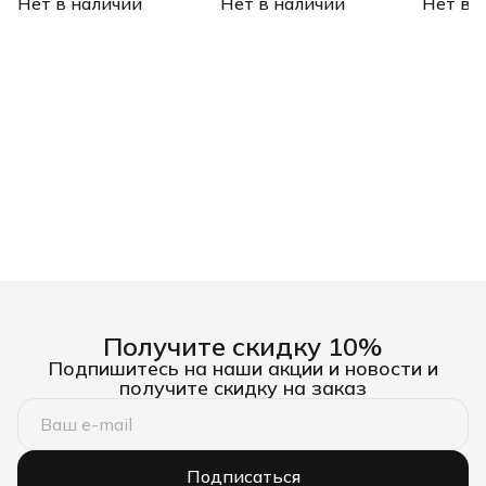
Нет в наличии
рукоятки до 1000 В,
Нет в наличии
рукоятки Denzel
Нет в 
двухком
трехкомпонентные
рукоятки
рукоятки, 205мм Denzel
Получите скидку 10%
Подпишитесь на наши акции и новости и
получите скидку на заказ
Подписаться