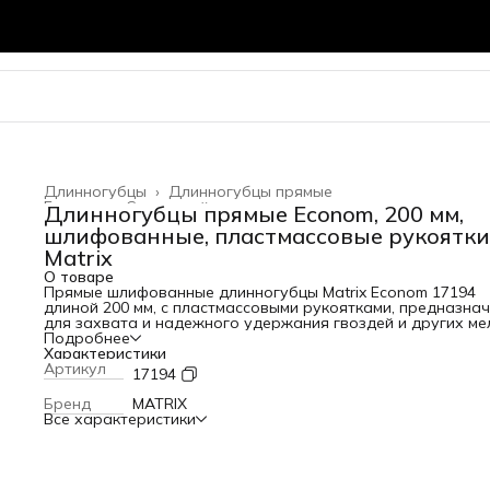
Длинногубцы
›
Длинногубцы прямые
Главная
›
Слесарный инструмент
›
Длинногубцы прямые Econom, 200 мм,
шлифованные, пластмассовые рукоятки
Matrix
О товаре
Прямые шлифованные длинногубцы Matrix Econom 17194
длиной 200 мм, с пластмассовыми рукоятками, предназна
для захвата и надежного удержания гвоздей и других ме
деталей, перекусывания проводов, прутков, проволоки и
Подробнее
решения широкого спектра ремонтных и монтажных задач
Характеристики
Будут полезны как начинающим мастерам, так и
Артикул
17194
профессионалам. Преимущества Прочность и износостой
— губки изготовлены из углеродистой стали и отшлифова
Бренд
MATRIX
пластмассовые рукоятки устойчивы к механическим
Все характеристики
повреждениям. Безопасная эксплуатация — упоры на
рукоятках предотвращают контакт пальцев с рабочей
частью, защищая мастера от травмирования. Комфортна
работа — губки с мелкими зубцами крепко захватывают и