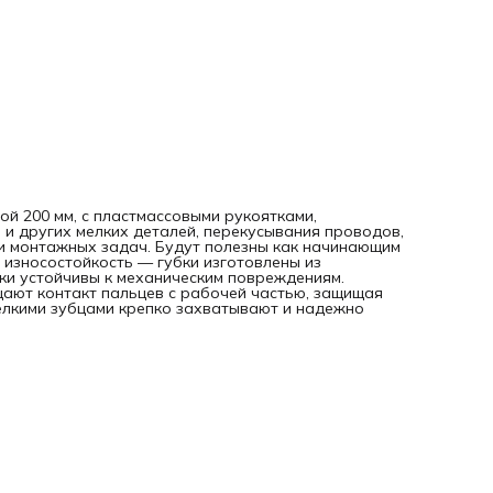
надежно удерживают детали.
й 200 мм, с пластмассовыми рукоятками,
и других мелких деталей, перекусывания проводов,
 и монтажных задач. Будут полезны как начинающим
 износостойкость — губки изготовлены из
ки устойчивы к механическим повреждениям.
ают контакт пальцев с рабочей частью, защищая
елкими зубцами крепко захватывают и надежно