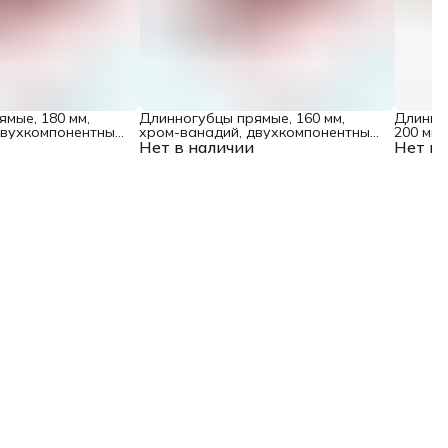
мые, 180 мм,
Длинногубцы прямые, 160 мм,
Длинног
двухкомпонентные
хром-ванадий, двухкомпонентные
200 мм,
Нет в наличии
рукоятки Matrix
Нет в 
трехком