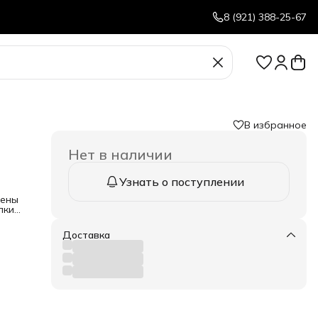
8 (921) 388-25-67
В избранное
Нет в наличии
Узнать о поступлении
чены
лких
.
Доставка
кость
ны, а
я