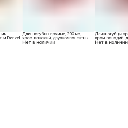
 мм,
Длинногубцы прямые, 200 мм,
Длинногубцы пря
тки Denzel
хром-ванадий, двухкомпонентные
хром-ванадий, 
Нет в наличии
рукоятки Matrix
Нет в наличии
рукоятки Matrix