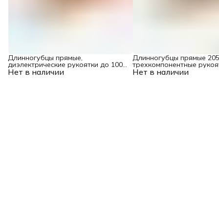
Длинногубцы прямые,
Длинногубцы прямые 205
диэлектрические рукоятки до 1000
трехкомпонентные рукоя
Нет в наличии
В, трехкомпонентные рукоятки,
Нет в наличии
205мм Denzel