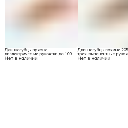
Длинногубцы прямые,
Длинногубцы прямые 205
диэлектрические рукоятки до 1000
трехкомпонентные рукоя
Нет в наличии
В, трехкомпонентные рукоятки,
Нет в наличии
205мм Denzel