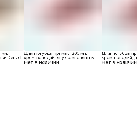
 мм,
Длинногубцы прямые, 200 мм,
Длинногубцы пря
тки Denzel
хром-ванадий, двухкомпонентные
хром-ванадий, 
Нет в наличии
рукоятки Matrix
Нет в наличии
рукоятки Matrix