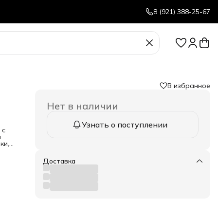
8 (921) 388-25-67
В избранное
Нет в наличии
Узнать о поступлении
 с
я
ки,
мент
Доставка