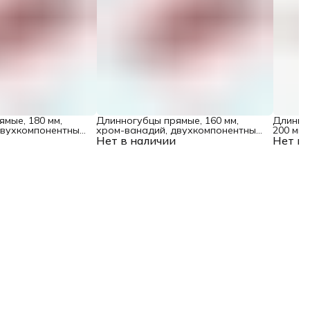
мые, 180 мм,
Длинногубцы прямые, 160 мм,
Длинног
двухкомпонентные
хром-ванадий, двухкомпонентные
200 мм,
Нет в наличии
рукоятки Matrix
Нет в 
трехком