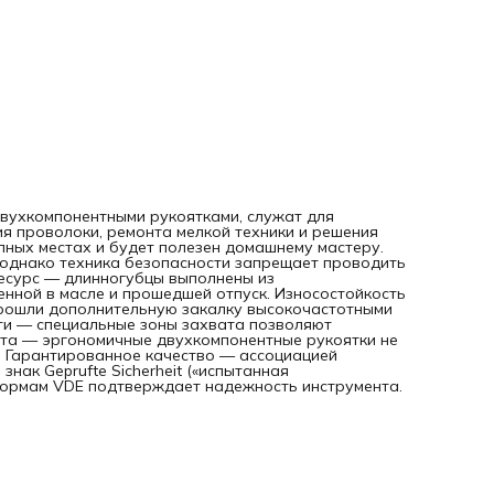
дополнительную закалку высокочастотными токами до
твердости 55-62 HRC. Дополнительные возможности —
специальные зоны захвата позволяют работать с плоским
круглыми деталями. Комфортная работа — эргономичные
двухкомпонентные рукоятки не выскальзывают из ладони,
уменьшает усталость мастера. Гарантированное качеств
ассоциацией технической инспекции Германии TUV
длинногубцам присвоен знак Geprufte Sicherheit («испытан
безопасность»), а полное соответствие электротехническ
нормам VDE подтверждает надежность инструмента.
 двухкомпонентными рукоятками, служат для
ия проволоки, ремонта мелкой техники и решения
пных местах и будет полезен домашнему мастеру.
 однако техника безопасности запрещает проводить
есурс — длинногубцы выполнены из
енной в масле и прошедшей отпуск. Износостойкость
 прошли дополнительную закалку высокочастотными
ти — специальные зоны захвата позволяют
ота — эргономичные двухкомпонентные рукоятки не
. Гарантированное качество — ассоциацией
нак Geprufte Sicherheit («испытанная
 нормам VDE подтверждает надежность инструмента.