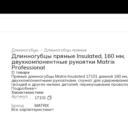
Длинногубцы
›
Длинногубцы прямые
Главная
›
Слесарный инструмент
›
Длинногубцы прямые Insulated, 160 мм,
двухкомпонентные рукоятки Matrix
Professional
О товаре
Прямые длинногубцы Matrix Insulated 17101 длиной 160 мм,
двухкомпонентными рукоятками, служат для удерживани
гвоздей и других мелких деталей, перекусывания проволо
ремонта мелкой техники и решения других задач. Инстру
Подробнее
удобен для работы в труднодоступных местах и будет
Характеристики
полезен домашнему мастеру. Рукоятки обладают
Артикул
17101
диэлектрическими свойствами до 1000 В, однако техника
безопасности запрещает проводить работы под
Бренд
MATRIX
напряжением! Преимущества Высокий рабочий ресурс —
Все характеристики
длинногубцы выполнены из хромованадиевой стали,
выплавленной в электропечи, закаленной в масле и
прошедшей отпуск. Износостойкость — твердость губок
составляет 43-50 HRC, а режущие части прошли