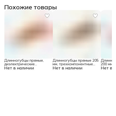
Похожие товары
Длинногубцы прямые,
Длинногубцы прямые 205
Длинног
диэлектрические
мм, трехкомпонентные
200 мм,
Нет в наличии
рукоятки до 1000 В,
Нет в наличии
рукоятки Denzel
Нет в 
двухком
трехкомпонентные
рукоятки
рукоятки, 205мм Denzel