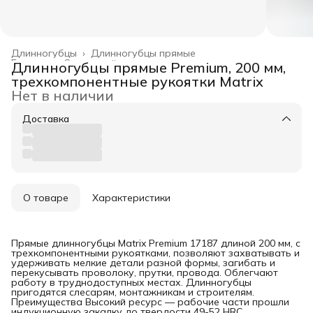
Длинногубцы
›
Длинногубцы прямые
Главная
›
Слесарный инструмент
›
Длинногубцы прямые Premium, 200 мм,
трехкомпонентные рукоятки Matrix
Нет в наличии
Доставка
О товаре
Характеристики
Прямые длинногубцы Matrix Premium 17187 длиной 200 мм, с
трехкомпонентными рукоятками, позволяют захватывать и
удерживать мелкие детали разной формы, загибать и
перекусывать проволоку, прутки, провода. Облегчают
работу в труднодоступных местах. Длинногубцы
пригодятся слесарям, монтажникам и строителям.
Преимущества Высокий ресурс — рабочие части прошли
индукционную закалку до твердости 49-52 HRC.