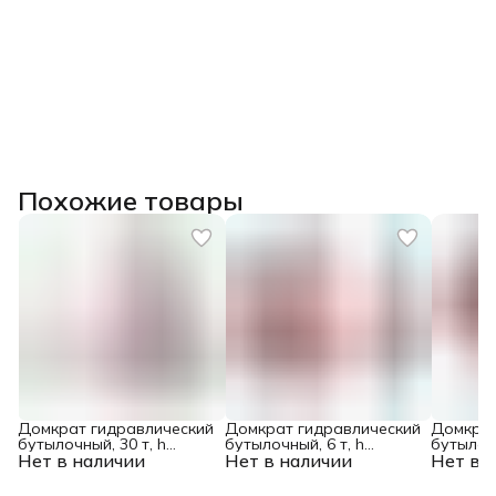
Похожие товары
Домкрат гидравлический
Домкрат гидравлический
Домкрат
бутылочный, 30 т, h
бутылочный, 6 т, h
бутылочн
Нет в наличии
подъема 244-370 мм
Нет в наличии
подъема 216-413 мм, в
Нет в 
подъема
Matrix
пластиковом кейсе Matrix
пластико