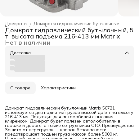
Домкраты
›
Домкраты гидравлические бутылочные
Главная
›
Автомобильный инструмент
›
Домкрат гидравлический бутылочный, 5
т, высота подъема 216-413 мм Matrix
Нет в наличии
Доставка
О товаре
Характеристики
Домкрат гидравлический бутылочный Matrix 50721
используется для поднятия грузов массой до 5 т на высоту
216-413 мм. Подходит для автомобилей с высоким
клиренсом. Домкрат будет полезен автолюбителям в
гараже и дороге, а также сотрудникам СТО. Преимущества
Защита от перегрузок — клапан безопасности
предотвращает подъем груза массой более 5000 кг.
Широкий диапазон применения — усиленный винт