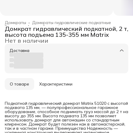
Домкраты
›
Домкраты гидравлические подкатные
Главная
›
Автомобильный инструмент
›
Домкрат гидравлический подкатной, 2 т,
высота подъема 135-355 мм Matrix
Нет в наличии
Доставка
О товаре
Характеристики
Подкатной гидравлический домкрат Matrix 51020 с высотой
подхвата 135 мм, — полупрофессиональное гаражное
оборудование, способное поднимать груз массой до 2 т на
высоту до 355 мм. Высота подхвата 135 мм позволяет
использовать домкрат для автомашин со стандартным
клиренсом. Домкрат будет полезен как в автомастерской,
так и в частном гараже. Преимущества Надежность —
усиленная конструкция выдерживает интенсивное