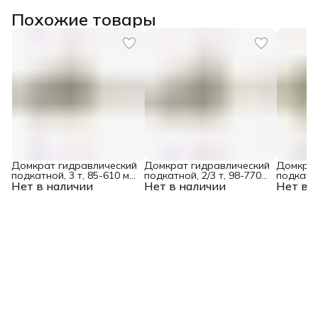
Похожие товары
Домкрат гидравлический
Домкрат гидравлический
Домкрат
подкатной, 3 т, 85-610 мм,
подкатной, 2/3 т, 98-770
подкатн
Нет в наличии
быстрый подъем, низ.
Нет в наличии
мм, быстрый подъем, низ.
Нет в 
3 т, 190
подхват, проф, SUV
подхват, проф, SUV
Denzel
Denzel
Denzel