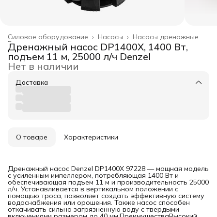
Силовое оборудование
›
Насосы
›
Насосы дренажные
Главная
›
Дренажный насос DP1400X, 1400 Вт,
подъем 11 м, 25000 л/ч Denzel
Нет в наличии
Доставка
О товаре
Характеристики
Дренажный насос Denzel DP1400X 97228 — мощная модель
с усиленным импеллером, потребляющая 1400 Вт и
обеспечивающая подъем 11 м и производительность 25000
л/ч. Устанавливается в вертикальном положении с
помощью троса, позволяет создать эффективную систему
водоснабжения или орошения. Также насос способен
откачивать сильно загрязненную воду с твердыми
включениями размером до 40 мм.ПреимуществаВысокий