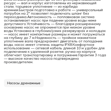
ресурс — вал и корпус изготовлены из нержавеющей
стали, торцевое уплотнение — из карбида
кремния.Быстрая подготовка к работе — универсальный
патрубок на 2" позволяет подключать шланг без
переходника.Автономность — поплавковая система
останавливает насос при падении уровня воды ниже
допустимого.Устойчивость — благодаря расширенному
основанию насос не опрокинется при низком уровне
воды.Установка в глубоких/узких резервуарах и колодцах
— насос имеет компактные размеры и может погружаться
на глубину до 7 м.Надежность — тройное манжетное
уплотнение вала предохраняет двигатель от попадания
воды, насос имеет степень защиты IPX8.Комфортное
использование — сетевой кабель длиной 10 м удобен для
подключения к удаленной розетке, ручка на корпусе
облегчает транспортировку и погружение.Гарантия 3 года
— высокое качество насоса подтверждено
производителем.
Насосы дренажные