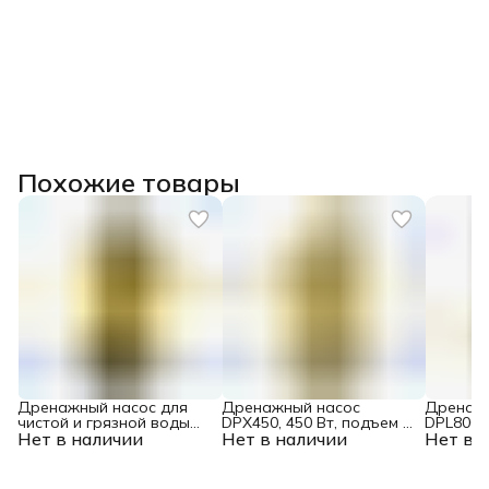
Похожие товары
Дренажный насос для
Дренажный насос
Дренаж
чистой и грязной воды
DPХ450, 450 Вт, подъем 5
DPL800X,
Нет в наличии
DP450S, 450 Вт, напор 6
Нет в наличии
м, 9000 л/ч Denzel
Нет в 
7 м, 165
м, 12000 л/ч Denzel