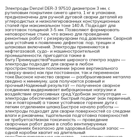
Электроды Denzel DER-3 97510 диаметром 3 мм, с
рутиловым покрытием синего цвета, 1 кг в упаковке,
предназначены для ручной дуговой сварки деталей из
углеродистых и низколегированных конструкционных
сталей при максимальном токе 140 А. Подходят для
заготовок толщиной 3-5 мм. Позволяют формировать
неповоротные стыки, что важно для проведения
ремонтных работ с резервуарами под давлением. Сварной
шов устойчив к появлению дефектов: пор, трещин и
шлаковых включений. Электроды применяются в
нефтегазовой, судо- и машиностроительной
промышленности, пригодятся также в
быту.ПреимуществаРешение широкого спектра задач —
электроды подходят для сварки в любом
пространственном положении (кроме вертикального
«сверху-вниз») как при постоянном, так и переменном
токе.Высокое качество сварки — разбрызгивание металла
сведено к минимуму, шов получается ровный и
прочный.Надежный результат — полученное сварное
соединение выдерживает вибрационные нагрузки и
воздействие агрессивных сред.Удобная эксплуатация —
электроды обеспечивают быстрый поджиг (как первичный,
так и повторный) а также устойчивое горение дуги с
легким отделением шлака.Быстрое начало работы —
электроды подходят для сварки поверхностей со следами
влаги и ржавчины, тщательная подготовка поверхностей
не требуется.Низкая токсичность — проведение
сварочных работ даже в слабо вентилируемых
помещениях безопасно для здоровья.Большой запас —
одной коробки хватит на длительный
срок.Гарантированное качество — электроды успешно