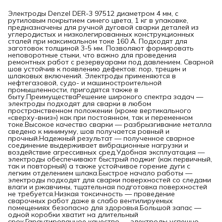
Электроды Denzel DER-3 97512 диаметром 4 мм, с
рутиловым покрытием синего цвета, 1 кг в упаковке,
предназначены для ручной дуговой сварки деталей из
углеродистых и низколегированных конструкционных
сталей при максимальном токе 160 А. Подходят для
заготовок толщиной 3-5 мм. Позволяют формировать
неповоротные стыки, что важно для проведения
ремонтных работ с резервуарами под давлением. Сварной
шов устойчив к появлению дефектов: пор, трещин и
шлаковых включений. Электроды применяются в
нефтегазовой, судо- и машиностроительной
промышленности, пригодятся также в
быту.ПреимуществаРешение широкого спектра задач —
электроды подходят для сварки в любом
пространственном положении (кроме вертикального
«сверху-вниз») как при постоянном, так и переменном
токе.Высокое качество сварки — разбрызгивание металла
сведено к минимуму, шов получается ровный и
прочный.Надежный результат — полученное сварное
соединение выдерживает вибрационные нагрузки и
воздействие агрессивных сред.Удобная эксплуатация —
электроды обеспечивают быстрый поджиг (как первичный,
так и повторный) а также устойчивое горение дуги с
легким отделением шлака.Быстрое начало работы —
электроды подходят для сварки поверхностей со следами
влаги и ржавчины, тщательная подготовка поверхностей
не требуется.Низкая токсичность — проведение
сварочных работ даже в слабо вентилируемых
помещениях безопасно для здоровья.Большой запас —
одной коробки хватит на длительный
срок.Гарантированное качество — электроды успешно